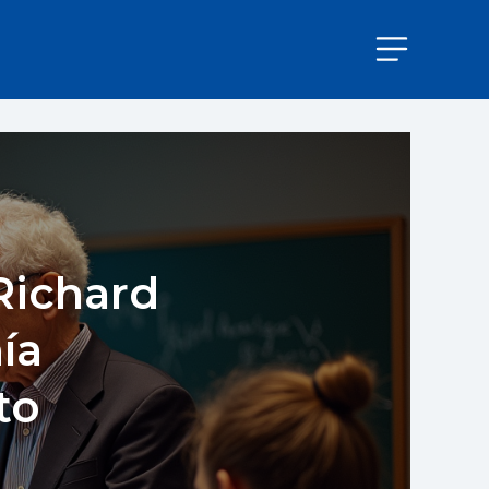
Richard
ía
to