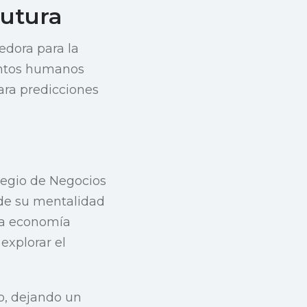
Futura
dora para la
entos humanos
ara predicciones
legio de Negocios
 de su mentalidad
 la economía
explorar el
o, dejando un