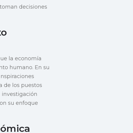
 toman decisiones
to
 que la economía
ento humano. En su
inspiraciones
a de los puestos
 investigación
ron su enfoque
nómica