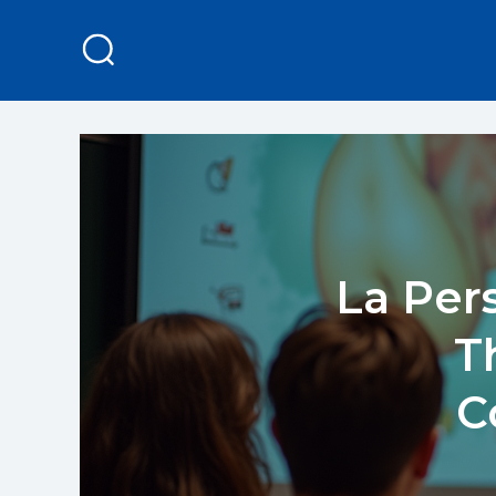
La Per
T
C