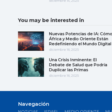
diciembre 14, 2025
You may be interested in
Nuevas Potencias de IA: Cóm
África y Medio Oriente Están
Redefiniendo el Mundo Digital
diciembre 16, 2025
Una Crisis Inminente: El
Debate de Salud que Podría
Duplicar las Primas
diciembre 16, 2025
Navegación
NOTICIAS
ISRAEL
MEDIO ORIENTE
M