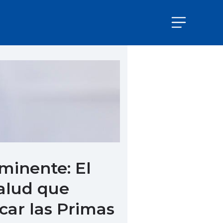
nminente: El
alud que
car las Primas