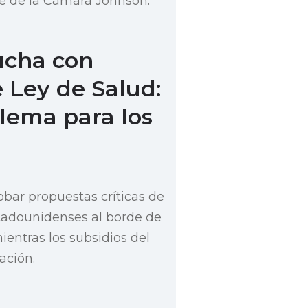
te de la Cámara Johnson.
ucha con
 Ley de Salud:
lema para los
obar propuestas críticas de
stadounidenses al borde de
entras los subsidios del
ación.