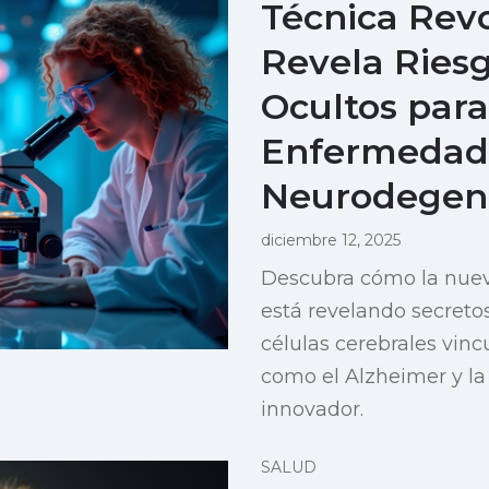
Técnica Revo
Revela Ries
Ocultos para
Enfermedad
Neurodegene
diciembre 12, 2025
Descubra cómo la nuev
está revelando secretos
células cerebrales vin
como el Alzheimer y l
innovador.
SALUD