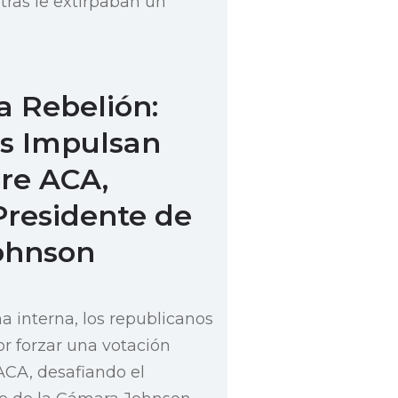
ntras le extirpaban un
a Rebelión:
s Impulsan
bre ACA,
Presidente de
ohnson
 interna, los republicanos
r forzar una votación
ACA, desafiando el