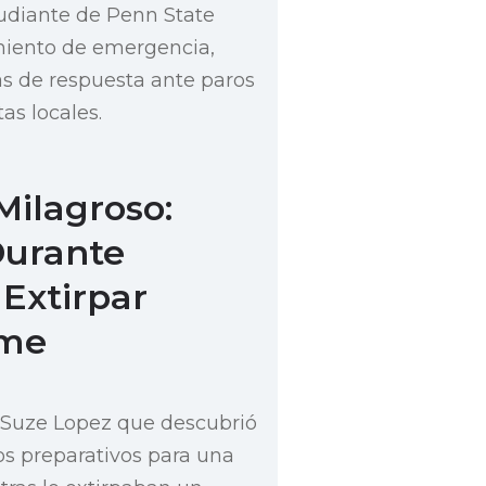
diante de Penn State
miento de emergencia,
cas de respuesta ante paros
tas locales.
Milagroso:
Durante
 Extirpar
rme
de Suze Lopez que descubrió
s preparativos para una