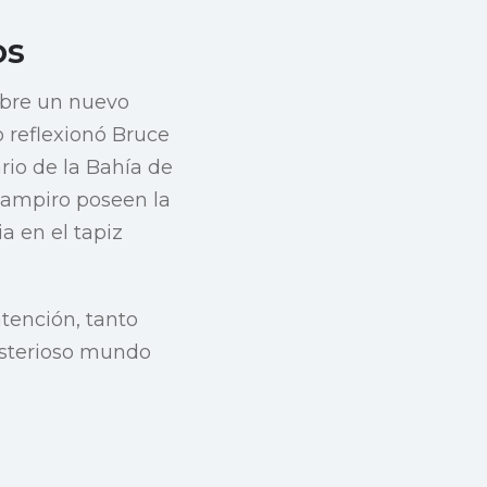
os
abre un nuevo
 reflexionó Bruce
ario de la Bahía de
vampiro poseen la
a en el tapiz
atención, tanto
misterioso mundo