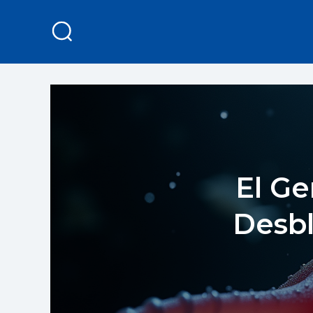
El G
Desbl