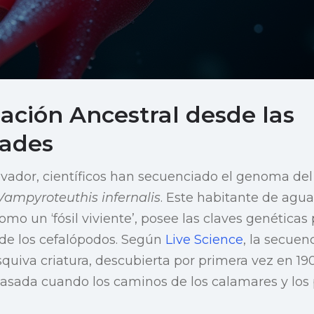
ación Ancestral desde las
dades
ovador, científicos han secuenciado el genoma de
Vampyroteuthis infernalis
. Este habitante de agua
mo un ‘fósil viviente’, posee las claves genéticas
 de los cefalópodos. Según
Live Science
, la secuen
uiva criatura, descubierta por primera vez en 190
pasada cuando los caminos de los calamares y los