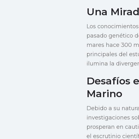
Una Mirada
Los conocimientos
pasado genético de
mares hace 300 mil
principales del es
ilumina la diverge
Desafíos 
Marino
Debido a su natural
investigaciones sob
prosperan en cautiv
el escrutinio cientí