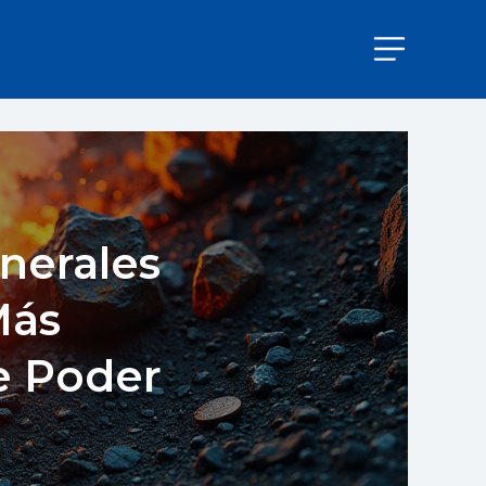
nerales
Más
e Poder