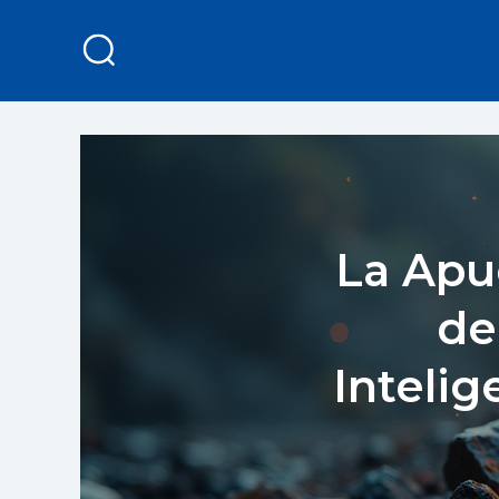
La Apu
de
Inteli