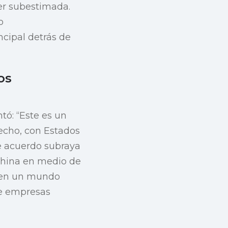
ser subestimada.
o
cipal detrás de
os
tó: “Este es un
hecho, con Estados
te acuerdo subraya
 China en medio de
“en un mundo
de empresas