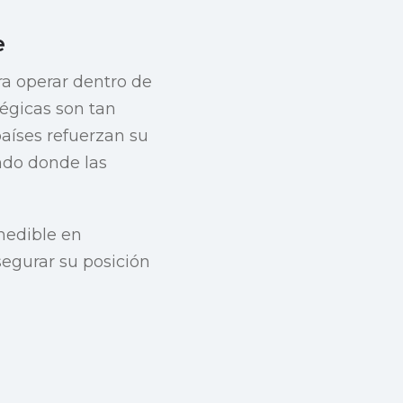
e
ara operar dentro de
tégicas son tan
íses refuerzan su
ndo donde las
medible en
segurar su posición