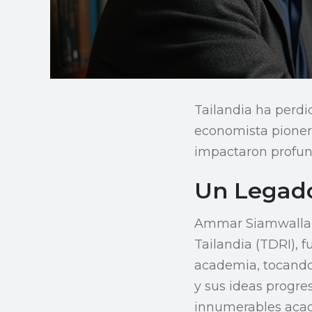
Tailandia ha perdi
economista pionero
impactaron profun
Un Legado
Ammar Siamwalla, f
Tailandia (TDRI), 
academia, tocando
y sus ideas progre
innumerables acad