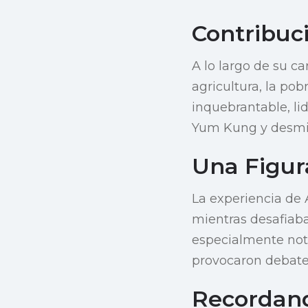
Contribuc
A lo largo de su c
agricultura, la pob
inquebrantable, li
Yum Kung y desmit
Una Figura
La experiencia de
mientras desafiaba
especialmente nota
provocaron debates 
Recordand