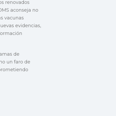
los renovados
 OMS aconseja no
as vacunas
nuevas evidencias,
formación
ramas de
mo un faro de
 prometiendo