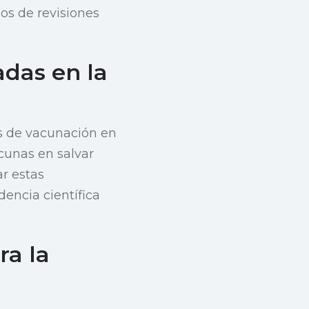
gos de revisiones
adas en la
as de vacunación en
cunas en salvar
ar estas
encia científica
ra la