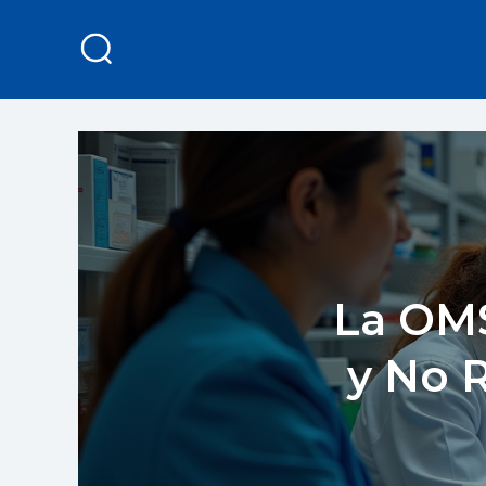
La OMS
y No 