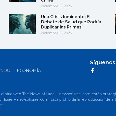
China
diciembre 16, 2025
Una Crisis Inminente: El
Debate de Salud que Podría
Duplicar las Primas
diciembre 16, 2025
Síguenos
UNDO
ECONOMÍA
 sitio web The News of Israel – newsofisrael.com están protegidos p
s of Israel – newsofisrael.com. Está prohibida la reproducción de 
as.