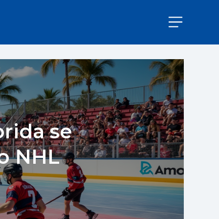
rida se
to NHL