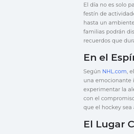
El día no es solo p
festín de activida
hasta un ambiente 
familias podrán di
recuerdos que dura
En el Espí
Según
NHL.com
, 
una emocionante ini
experimentar la ale
con el compromiso 
que el hockey sea 
El Lugar 