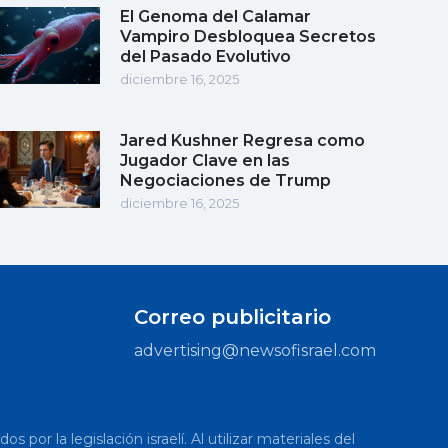
El Genoma del Calamar
Vampiro Desbloquea Secretos
del Pasado Evolutivo
diciembre 16, 2025
Jared Kushner Regresa como
Jugador Clave en las
Negociaciones de Trump
diciembre 16, 2025
Correo publicitario
advertising@newsofisrael.com
or la legislación israelí. Al utilizar materiales del