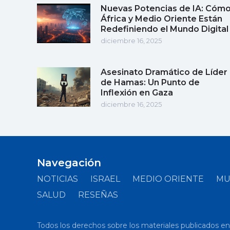
Nuevas Potencias de IA: Cóm
África y Medio Oriente Están
Redefiniendo el Mundo Digital
diciembre 16, 2025
Asesinato Dramático de Líder
de Hamas: Un Punto de
Inflexión en Gaza
diciembre 16, 2025
Navegación
NOTICIAS
ISRAEL
MEDIO ORIENTE
M
SALUD
RESEÑAS
Todos los derechos sobre los materiales publicados en el