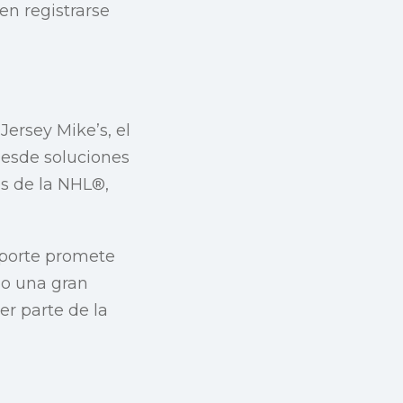
n registrarse
ersey Mike’s, el
Desde soluciones
es de la NHL®,
eporte promete
no una gran
ser parte de la