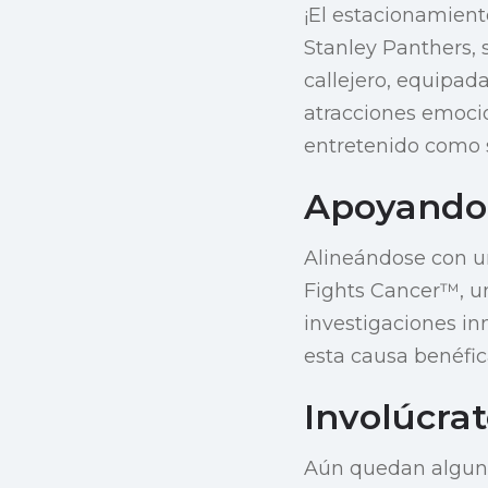
¡El estacionamien
Stanley Panthers, 
callejero, equipad
atracciones emocio
entretenido como s
Apoyando
Alineándose con un
Fights Cancer™, u
investigaciones in
esta causa benéfic
Involúcrat
Aún quedan algunos