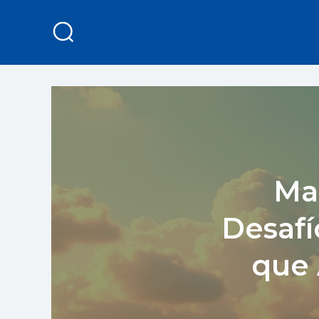
Ma
Desafí
que 