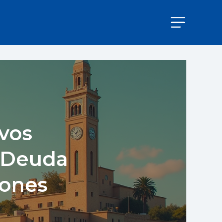
vos
e Deuda
lones