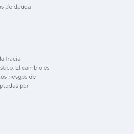
os de deuda
da hacia
tico. El cambio es
los riesgos de
optadas por