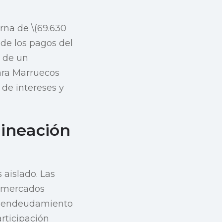
rna de \(69.630
 de los pagos del
r de un
ara Marruecos
de intereses y
lineación
 aislado. Las
s mercados
l endeudamiento
rticipación