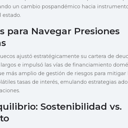
flejando un cambio pospandémico hacia instrument
l estado.
as para Navegar Presiones
as
ruecos ajustó estratégicamente su cartera de deu
argos e impulsó las vías de financiamiento domés
e más amplio de gestión de riesgos para mitigar 
olátiles tasas de interés, emulando estrategias ad
aciones.
uilibrio: Sostenibilidad vs.
to