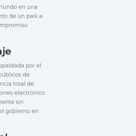
l mundo en una
to de un país a
 compromiso
aje
spaldada por el
públicos de
ncia total de
rreo electrónico
mente sin
el gobierno en