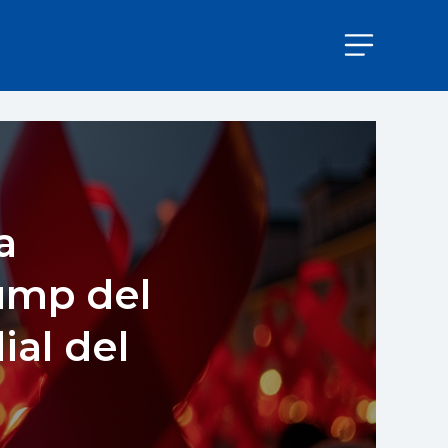
a
rump del
ial del