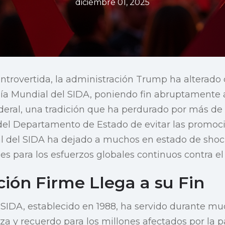
diciembre 01, 2025
ntrovertida, la administración Trump ha alterado
Día Mundial del SIDA, poniendo fin abruptamente
eral, una tradición que ha perdurado por más de 
 del Departamento de Estado de evitar las promoc
al del SIDA ha dejado a muchos en estado de sho
nes para los esfuerzos globales continuos contra el
ción Firme Llega a su Fin
l SIDA, establecido en 1988, ha servido durante 
za y recuerdo para los millones afectados por la 