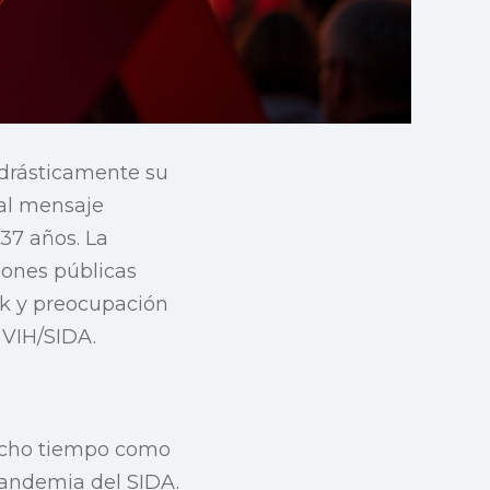
 drásticamente su
 al mensaje
37 años. La
iones públicas
ck y preocupación
 VIH/SIDA.
mucho tiempo como
pandemia del SIDA.