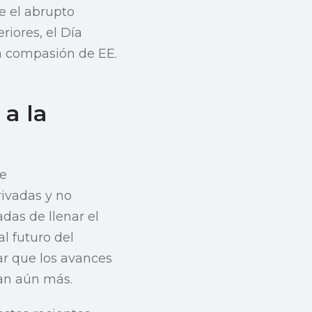
e el abrupto
riores, el Día
a compasión de EE.
a la
de
rivadas y no
das de llenar el
l futuro del
ar que los avances
can aún más.