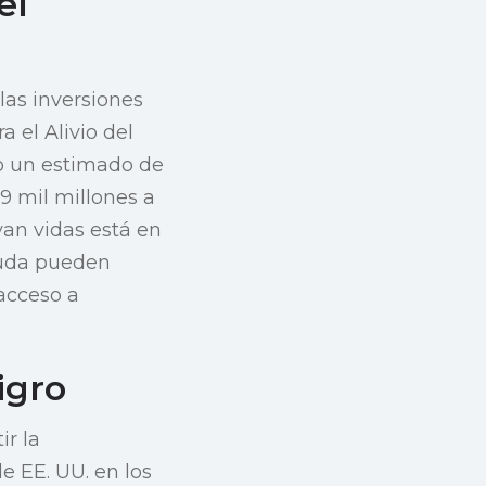
el
las inversiones
 el Alivio del
do un estimado de
9 mil millones a
van vidas está en
yuda pueden
 acceso a
igro
ir la
e EE. UU. en los