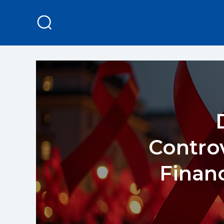
Controv
Financ