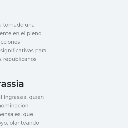
 ha tomado una
ente en el pleno
acciones
ignificativas para
os republicanos
rassia
 Ingrassia, quien
u nominación
mensajes, que
oyo, planteando