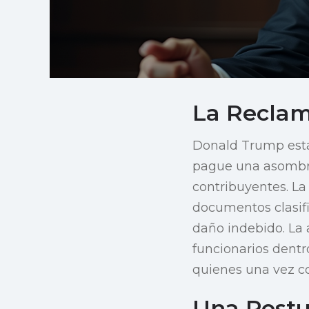
La Reclam
Donald Trump está 
pague una asombro
contribuyentes. La 
documentos clasific
daño indebido. La 
funcionarios dent
quienes una vez c
Una Postu