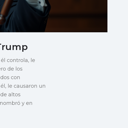
 Trump
l controla, le
ro de los
nados con
 él, le causaron un
de altos
 nombró y en