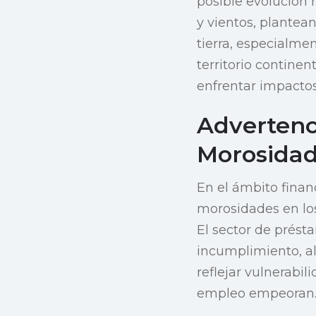
posible evolución 
y vientos, plantea
tierra, especialme
territorio contine
enfrentar impactos
Advertenc
Morosidad
En el ámbito finan
morosidades en los
El sector de prés
incumplimiento, a
reflejar vulnerabi
empleo empeoran