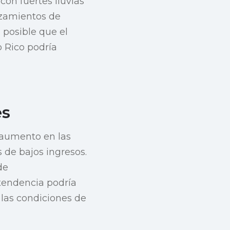
on fuertes lluvias
lizamientos de
 posible que el
o Rico podría
es
 aumento en las
 de bajos ingresos.
de
tendencia podría
 las condiciones de