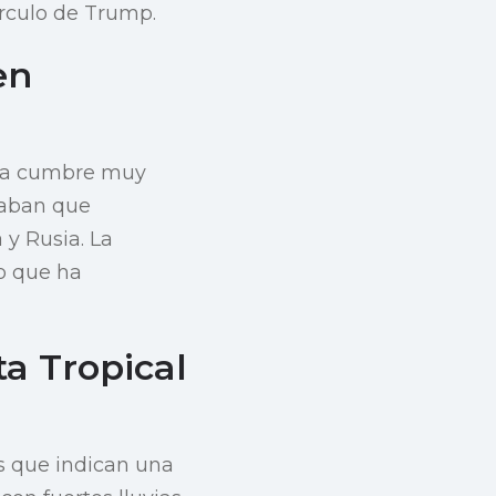
írculo de Trump.
en
una cumbre muy
raban que
 y Rusia. La
lo que ha
ta Tropical
s que indican una