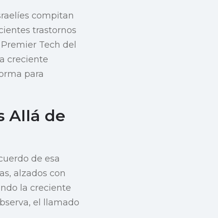
sraelíes compitan
ientes trastornos
el Premier Tech del
a creciente
forma para
 Allá de
ecuerdo de esa
as, alzados con
ando la creciente
bserva, el llamado