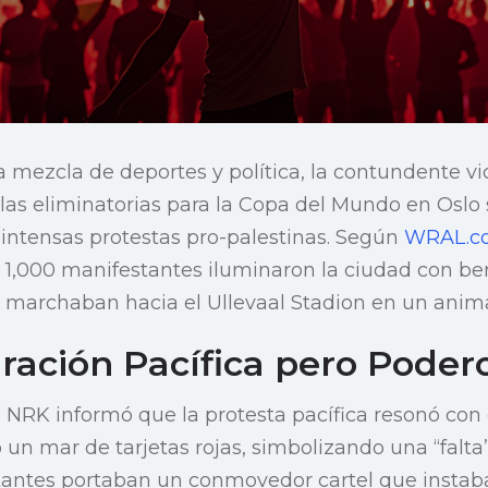
 mezcla de deportes y política, la contundente v
 las eliminatorias para la Copa del Mundo en Oslo 
intensas protestas pro-palestinas. Según
WRAL.c
,000 manifestantes iluminaron la ciudad con be
 marchaban hacia el Ullevaal Stadion en un anim
ración Pacífica pero Poder
 NRK informó que la protesta pacífica resonó con 
ó un mar de tarjetas rojas, simbolizando una “falta
stantes portaban un conmovedor cartel que instaba: