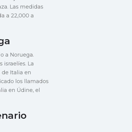
Gaza. Las medidas
da a 22,000 a
ga
lo a Noruega.
israelíes. La
de Italia en
ficado los llamados
lia en Údine, el
enario