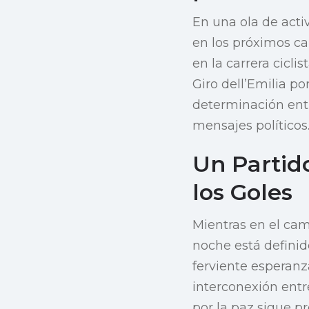
En una ola de acti
en los próximos c
en la carrera cicli
Giro dell’Emilia p
determinación entr
mensajes políticos
Un Partid
los Goles
Mientras en el cam
noche está definid
ferviente esperanz
interconexión entr
por la paz sigue p