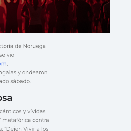
ictoria de Noruega
se vio
om
,
ngalas y ondearon
ado sábado.
osa
cánticos y vívidas
” metafórica contra
 “Dejen Vivir a los