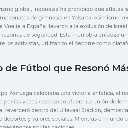
vismo global, Indonesia ha prohibido que atletas i
ampeonatos de gimnasia en Yakarta. Asimismo, rec
sta Vuelta a España llevaron a la exclusión de Isra
or razones de seguridad. Esta maniobra enfatiza un
e los activistas, utilizando el deporte como plata
.
o de Fútbol que Resonó Más
po, Noruega celebraba una victoria enfática, el r
o por las voces resonando afuera. La unión de lem
a, reverberó dentro del Ullevaal Stadion, demostr
e deportes y valores sociales. Mientras el mundo o
ropagándose por las naciones.