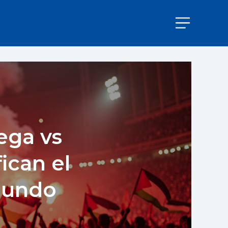
ega vs
fican el
Mundo