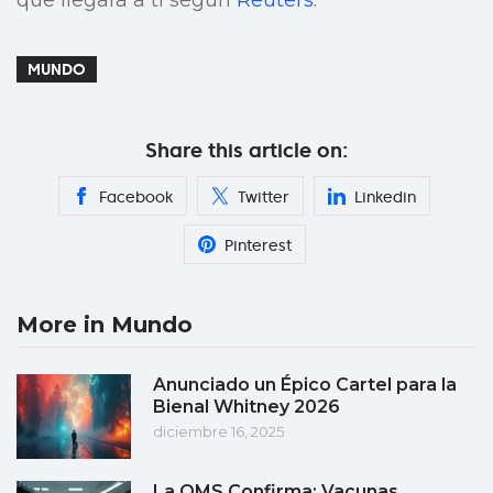
que llegará a ti según
Reuters
.
MUNDO
Share this article on:
Facebook
Twitter
Linkedin
Pinterest
More in Mundo
Anunciado un Épico Cartel para la
Bienal Whitney 2026
diciembre 16, 2025
La OMS Confirma: Vacunas