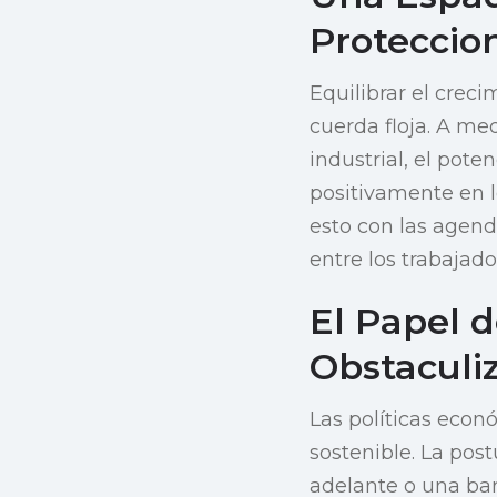
Proteccio
Equilibrar el crec
cuerda floja. A me
industrial, el pote
positivamente en l
esto con las agend
entre los trabajad
El Papel d
Obstaculiz
Las políticas econ
sostenible. La post
adelante o una barr