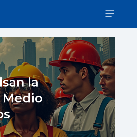
lsan la
n Medio
os