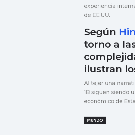
experiencia intern
de EE.UU.
Según
Hi
torno a la
complejid
ilustran l
Al tejer una narra
1B siguen siendo u
económico de Esta
MUNDO