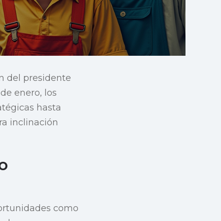
n del presidente
sde enero, los
atégicas hasta
ra inclinación
o
portunidades como