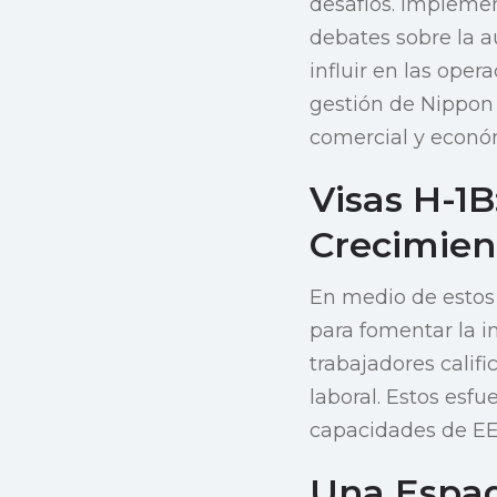
desafíos. Implemen
debates sobre la a
influir en las oper
gestión de Nippon 
comercial y econó
Visas H-1B
Crecimien
En medio de estos 
para fomentar la i
trabajadores calif
laboral. Estos esfu
capacidades de EE.
Una Espad