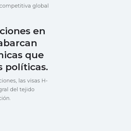
competitiva global
aciones en
 abarcan
micas que
 políticas.
ones, las visas H-
al del tejido
ión.