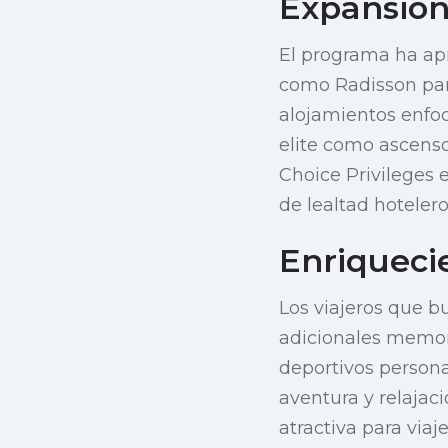
Expansión
El programa ha ap
como Radisson par
alojamientos enfoc
elite como ascenso
Choice Privileges 
de lealtad hotelero
Enriqueci
Los viajeros que b
adicionales memo
deportivos persona
aventura y relajac
atractiva para via