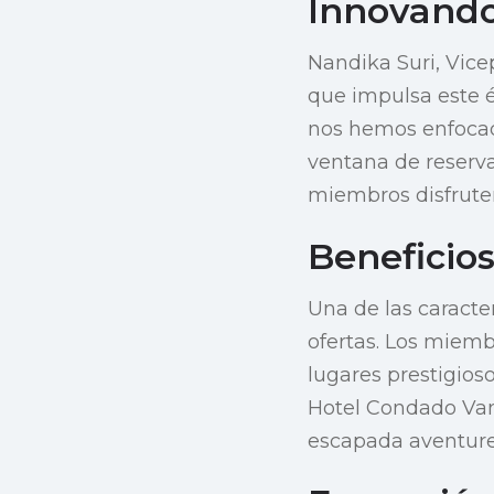
Innovando
Nandika Suri, Vice
que impulsa este éx
nos hemos enfocado
ventana de reserva
miembros disfruten
Beneficios
Una de las caracte
ofertas. Los miem
lugares prestigios
Hotel Condado Van
escapada aventurer