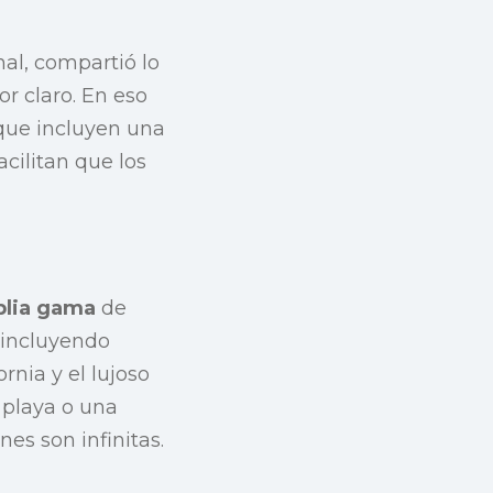
al, compartió lo
or claro. En eso
 que incluyen una
cilitan que los
lia gama
de
, incluyendo
nia y el lujoso
 playa o una
es son infinitas.