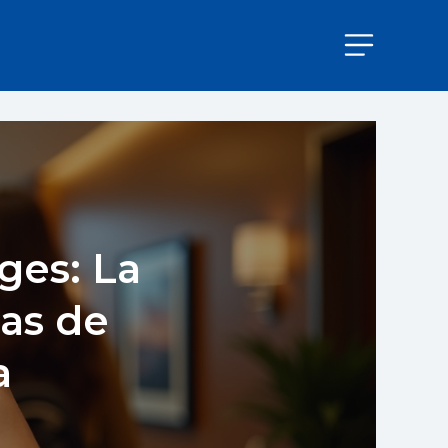
ges: La
as de
a