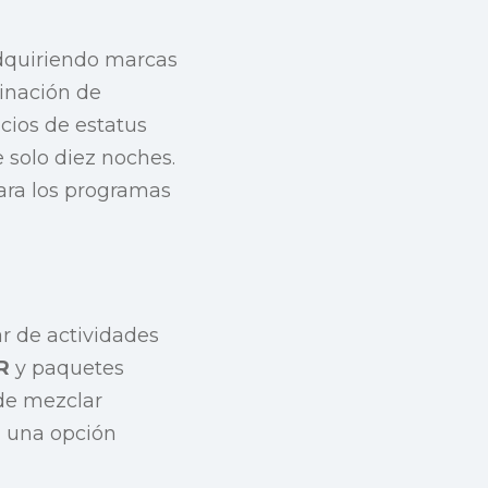
dquiriendo marcas
inación de
cios de estatus
 solo diez noches.
para los programas
r de actividades
R
y paquetes
 de mezclar
a una opción