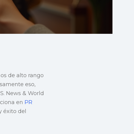
os de alto rango
isamente eso,
.S. News & World
nciona en
PR
 éxito del