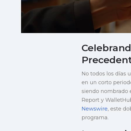
Celebrand
Preceden
No todos los días 
en un corto period
siendo nombrado e
Report y WalletHu
Newswire
, este do
programa.