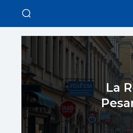
La R
Pesar