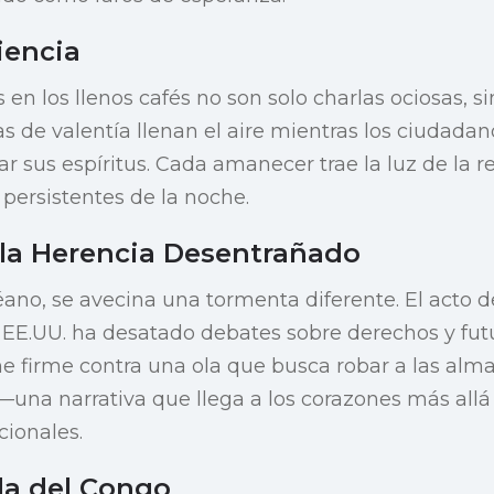
iencia
 en los llenos cafés no son solo charlas ociosas, s
ias de valentía llenan el aire mientras los ciudada
r sus espíritus. Cada amanecer trae la luz de la r
 persistentes de la noche.
 la Herencia Desentrañado
éano, se avecina una tormenta diferente. El acto d
e EE.UU. ha desatado debates sobre derechos y futu
ne firme contra una ola que busca robar a las alma
una narrativa que llega a los corazones más allá 
ionales.
da del Congo