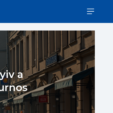
yiv a
turnos