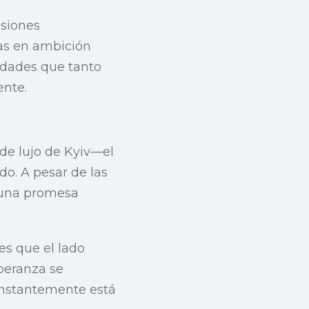
isiones
nas en ambición
jidades que tanto
ente.
 de lujo de Kyiv—el
do. A pesar de las
n una promesa
 es que el lado
speranza se
constantemente está