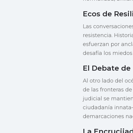
Ecos de Resil
Las conversaciones
resistencia. Histor
esfuerzan por ancla
desafía los miedos
El Debate de
Al otro lado del oc
de las fronteras d
judicial se mantie
ciudadanía innata—
demarcaciones nac
La Encrucija