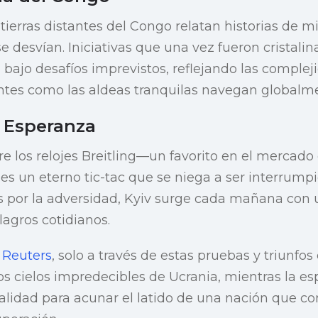
 tierras distantes del Congo relatan historias de m
e desvían. Iniciativas que una vez fueron cristali
n bajo desafíos imprevistos, reflejando las comple
ntes como las aldeas tranquilas navegan globalm
y Esperanza
e los relojes Breitling—un favorito en el mercado
es un eterno tic-tac que se niega a ser interrumpi
as por la adversidad, Kyiv surge cada mañana co
agros cotidianos.
n
Reuters
, solo a través de estas pruebas y triunfos
los cielos impredecibles de Ucrania, mientras la e
ealidad para acunar el latido de una nación que 