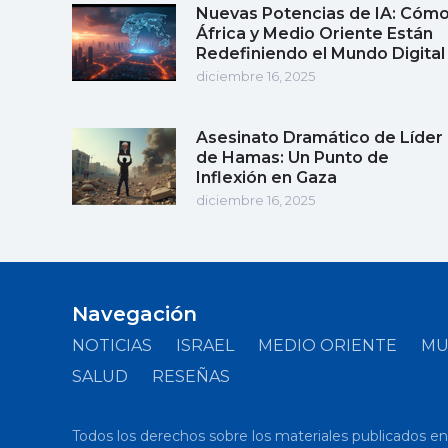
Nuevas Potencias de IA: Cóm
África y Medio Oriente Están
Redefiniendo el Mundo Digital
diciembre 16, 2025
Asesinato Dramático de Líder
de Hamas: Un Punto de
Inflexión en Gaza
diciembre 16, 2025
Navegación
NOTICIAS
ISRAEL
MEDIO ORIENTE
M
SALUD
RESEÑAS
Todos los derechos sobre los materiales publicados en el