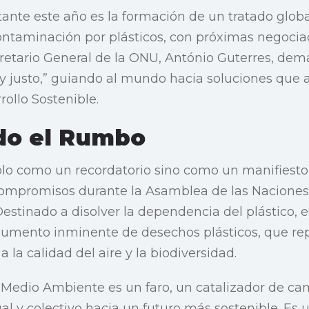
ante este año es la formación de un tratado glob
contaminación por plásticos, con próximas negocia
cretario General de la ONU, António Guterres, de
 y justo,” guiando al mundo hacia soluciones que
rollo Sostenible.
o el Rumbo
solo como un recordatorio sino como un manifiesto,
 compromisos durante la Asamblea de las Naciones
stinado a disolver la dependencia del plástico, e
aumento inminente de desechos plásticos, que re
la calidad del aire y la biodiversidad.
l Medio Ambiente es un faro, un catalizador de c
ual y colectivo hacia un futuro más sostenible. Es