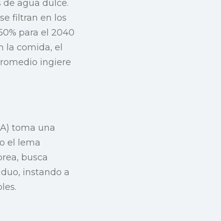
s de agua dulce.
e filtran en los
 50% para el 2040
n la comida, el
 promedio ingiere
MA) toma una
jo el lema
orea, busca
iduo, instando a
les.