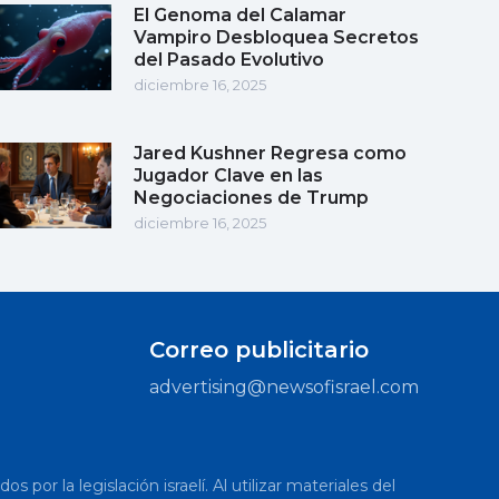
El Genoma del Calamar
Vampiro Desbloquea Secretos
del Pasado Evolutivo
diciembre 16, 2025
Jared Kushner Regresa como
Jugador Clave en las
Negociaciones de Trump
diciembre 16, 2025
Correo publicitario
advertising@newsofisrael.com
or la legislación israelí. Al utilizar materiales del