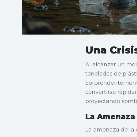
Una Crisi
Al alcanzar un mo
toneladas de plás
Sorprendentemente,
convertirse rápidam
proyectando sombra
La Amenaza 
La amenaza de la c