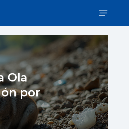
a Ola
ión por