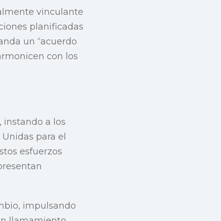
almente vinculante
ciones planificadas
manda un “acuerdo
 armonicen con los
 instando a los
 Unidas para el
stos esfuerzos
presentan
ambio, impulsando
 un llamamiento