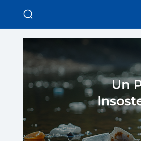
Un P
Insost