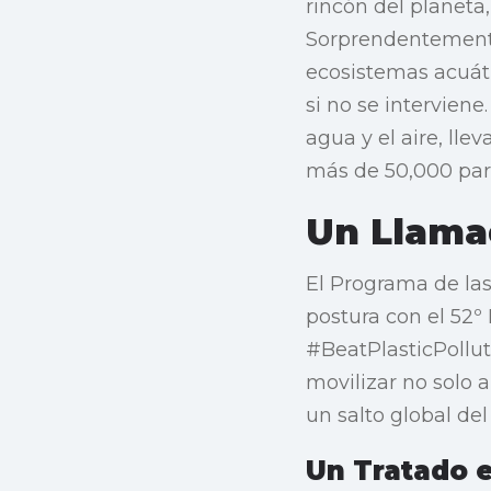
rincón del planeta
Sorprendentemente,
ecosistemas acuáti
si no se interviene
agua y el aire, ll
más de 50,000 part
Un Llama
El Programa de la
postura con el 52º
#BeatPlasticPollut
movilizar no solo 
un salto global del
Un Tratado e