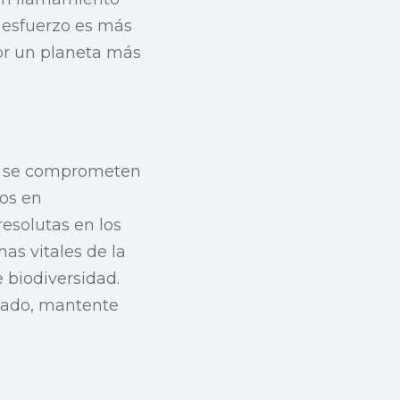
e esfuerzo es más
or un planeta más
es se comprometen
dos en
esolutas en los
as vitales de la
 biodiversidad.
rmado, mantente