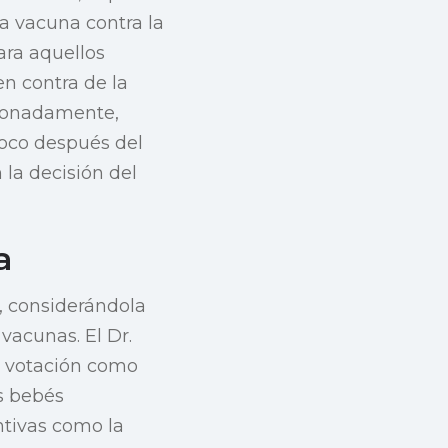
a vacuna contra la
ara aquellos
en contra de la
sionadamente,
poco después del
la decisión del
a
, considerándola
vacunas. El Dr.
a votación como
os bebés
tivas como la