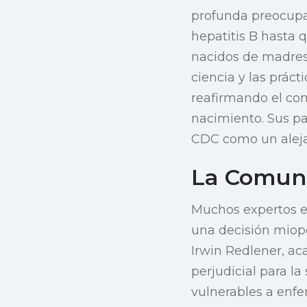
profunda preocupac
hepatitis B hasta 
nacidos de madres 
ciencia y las prác
reafirmando el co
nacimiento. Sus pa
CDC como un alejam
La Comuni
Muchos expertos e
una decisión miope
Irwin Redlener, ac
perjudicial para la
vulnerables a enf