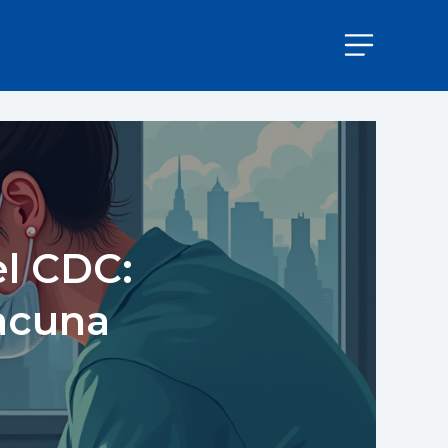
el CDC:
acuna