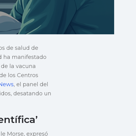
os de salud de
ad ha manifestado
 de la vacuna
 de los Centros
News
, el panel del
cidos, desatando un
ntífica’
lle Morse, expresó