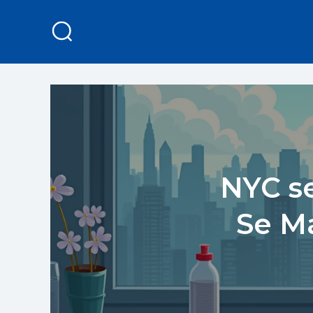
NYC se
Se M