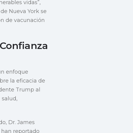
merables vidas”,
d de Nueva York se
ión de vacunación
 Confianza
 un enfoque
re la eficacia de
idente Trump al
 salud,
do, Dr. James
e han reportado