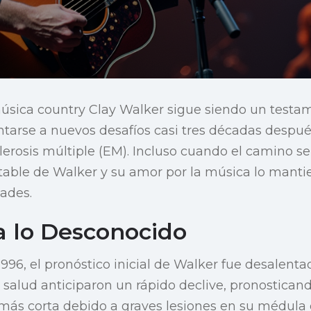
úsica country Clay Walker sigue siendo un testa
rentarse a nuevos desafíos casi tres décadas despu
erosis múltiple (EM). Incluso cuando el camino se v
table de Walker y su amor por la música lo manti
dades.
a lo Desconocido
996, el pronóstico inicial de Walker fue desalentad
 salud anticiparon un rápido declive, pronosticand
más corta debido a graves lesiones en su médula e