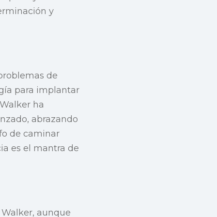
erminación y
 problemas de
ugía para implantar
 Walker ha
anzado, abrazando
nfo de caminar
cia es el mantra de
a Walker, aunque