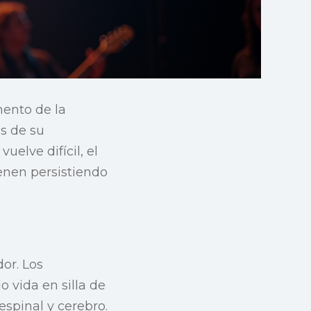
mento de la
és de su
uelve difícil, el
enen persistiendo
or. Los
o vida en silla de
spinal y cerebro.