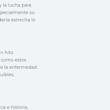
y la lucha para
especialmente su
ería estrecha lo
n hito
s como estos
de la enfermedad.
uibles,
a e historia,