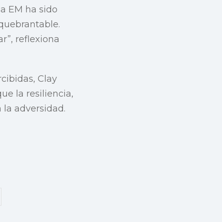
la EM ha sido
quebrantable.
”, reflexiona
ibidas, Clay
e la resiliencia,
 la adversidad.