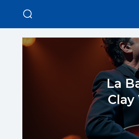
La Ba
Clay