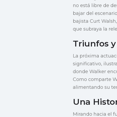
no está libre de de
bajar del escenari
bajista Curt Walsh
que subraya la rel
Triunfos y
La próxima actuac
significativo, ilu
donde Walker encue
Como comparte Walk
alimentando su te
Una Histo
Mirando hacia el f