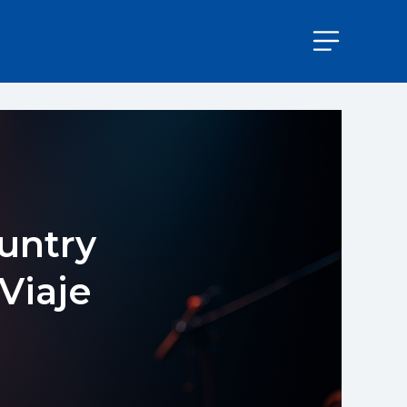
ountry
Viaje