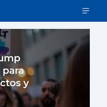
rump
 para
ctos y