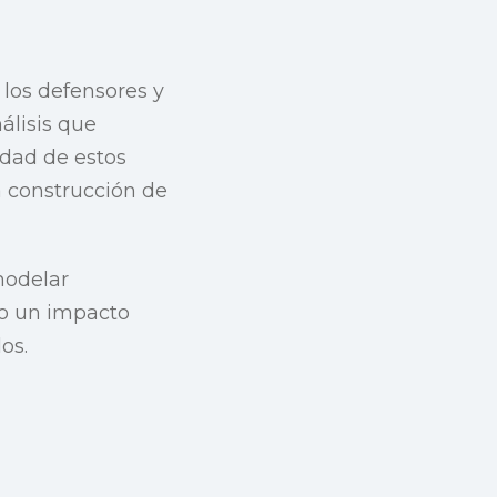
 los defensores y
álisis que
idad de estos
a construcción de
modelar
do un impacto
os.