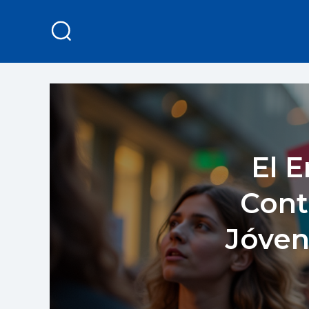
El 
Cont
Jóven