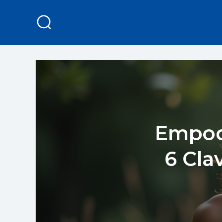
Empod
6 Cla