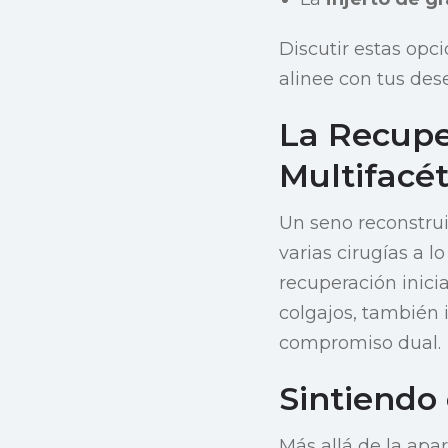
Discutir estas opci
alinee con tus des
La Recupe
Multifacét
Un seno reconstrui
varias cirugías a 
recuperación inici
colgajos, también 
compromiso dual.
Sintiendo
Más allá de la apar