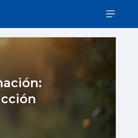
ación:
ucción