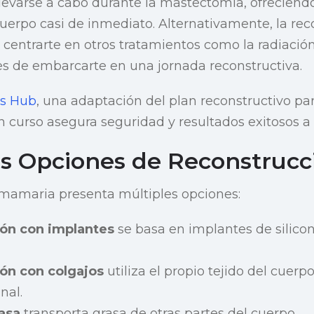
levarse a cabo durante la mastectomía, ofrecien
cuerpo casi de inmediato. Alternativamente, la re
 centrarte en otros tratamientos como la radiación
s de embarcarte en una jornada reconstructiva.
s Hub
, una adaptación del plan reconstructivo pa
n curso asegura seguridad y resultados exitosos a 
us Opciones de Reconstrucc
 mamaria presenta múltiples opciones:
ón con implantes
se basa en implantes de silicon
ón con colgajos
utiliza el propio tejido del cuer
nal.
rasa
transporta grasa de otras partes del cuerpo.