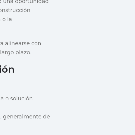
do una oportunidad
construcción
 o la
ra alinearse con
largo plazo.
ión
a o solución
po, generalmente de