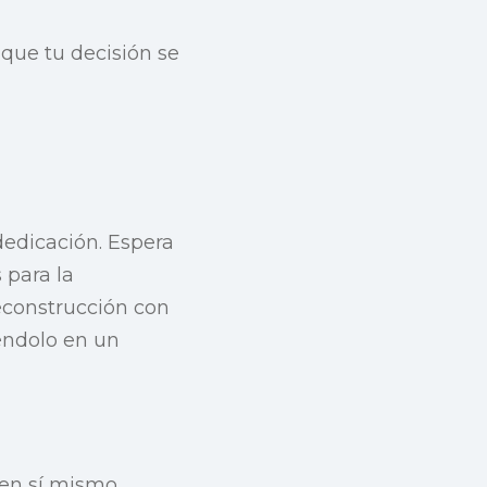
 que tu decisión se
dedicación. Espera
 para la
reconstrucción con
iéndolo en un
 en sí mismo.