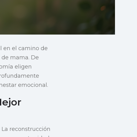
l en el camino de
r de mama. De
omía eligen
 profundamente
nestar emocional.
Mejor
 La reconstrucción