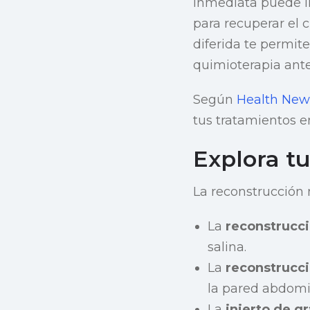
inmediata puede l
para recuperar el 
diferida te permite
quimioterapia ante
Según
Health New
tus tratamientos e
Explora t
La reconstrucción
La
reconstrucci
salina.
La
reconstrucci
la pared abdomi
La
injerto de g