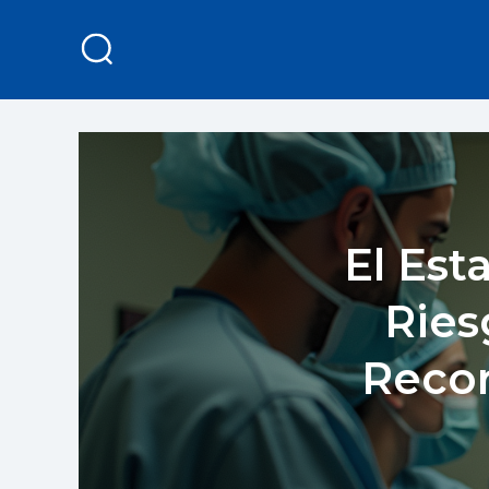
El Est
Ries
Recor