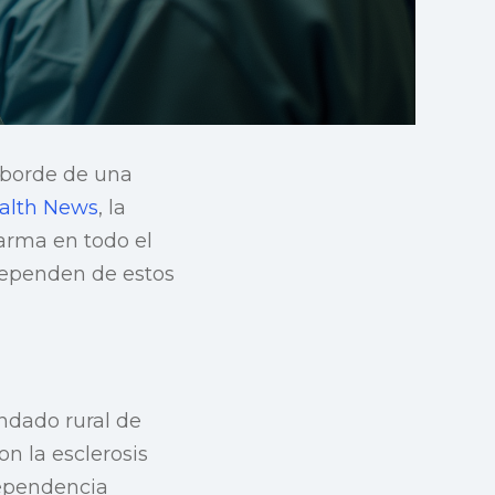
l borde de una
ealth News
, la
arma en todo el
dependen de estos
ndado rural de
n la esclerosis
dependencia