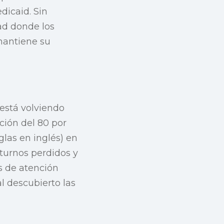
dicaid. Sin
ad donde los
mantiene su
 está volviendo
ión del 80 por
glas en inglés) en
 turnos perdidos y
s de atención
l descubierto las