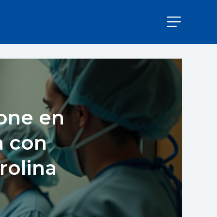
Pone en
a con
rolina