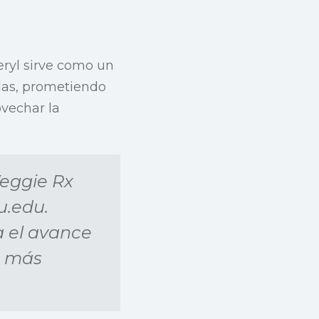
eryl sirve como un
idas, prometiendo
vechar la
Veggie Rx
u.edu
.
a el avance
o más