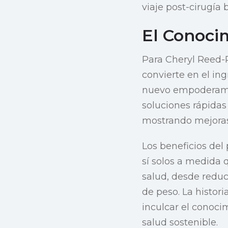
viaje post-cirugía 
El Conoci
Para Cheryl Reed-R
convierte en el in
nuevo empoderamie
soluciones rápida
mostrando mejoras 
Los beneficios del
sí solos a medida 
salud, desde reducc
de peso. La histor
inculcar el conoci
salud sostenible.