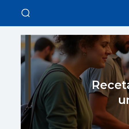
Receta
u