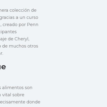
mera colección de
gracias a un curso
, creado por Penn
cipantes
aje de Cheryl,
so de muchos otros
r.
ue
s alimentos son
vital sobre
 precisamente donde