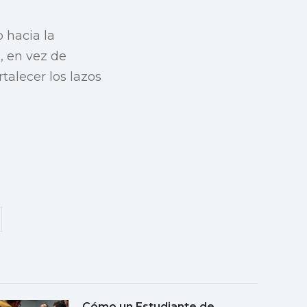
 hacia la
, en vez de
talecer los lazos
Cómo un Estudiante de