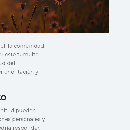
ool, la comunidad
or este tumulto
ud del
 orientación y
to
agnitud pueden
ones personales y
dría responder.