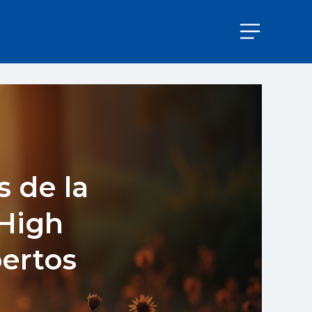
 de la
 High
pertos