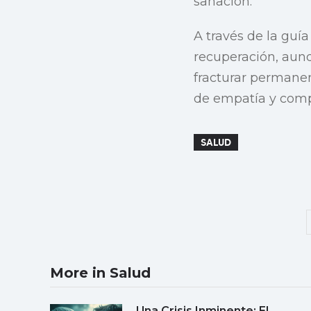
sanación.
A través de la guí
recuperación, aunq
fracturar permanen
de empatía y comp
SALUD
More in Salud
Una Crisis Inminente: El