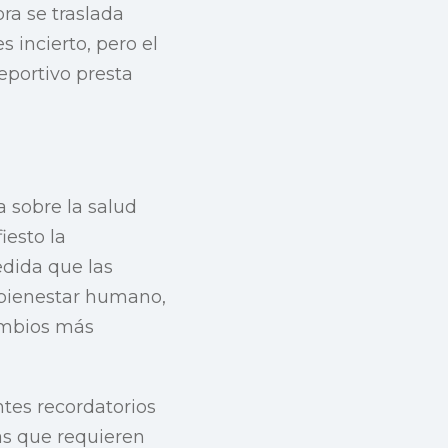
ra se traslada
 incierto, pero el
eportivo presta
 sobre la salud
iesto la
edida que las
l bienestar humano,
ambios más
ntes recordatorios
as que requieren