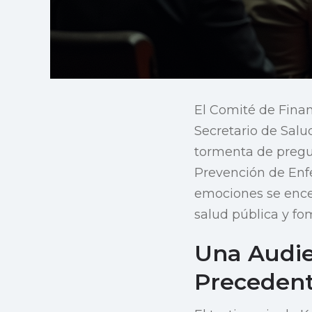
El Comité de Finan
Secretario de Salu
tormenta de pregun
Prevención de Enf
emociones se ence
salud pública y fo
Una Audie
Preceden