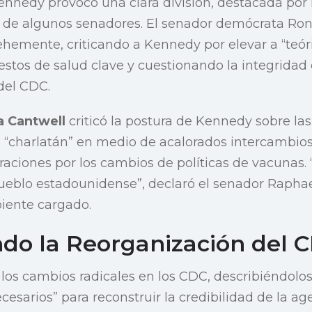
ennedy provocó una clara división, destacada por
e de algunos senadores. El senador demócrata Ro
hemente, criticando a Kennedy por elevar a “teóri
estos de salud clave y cuestionando la integridad
 del CDC.
a Cantwell
criticó la postura de Kennedy sobre la
“charlatán” en medio de acalorados intercambio
raciones por los cambios de políticas de vacunas. 
pueblo estadounidense”, declaró el senador Rapha
iente cargado.
do la Reorganización del 
los cambios radicales en los CDC, describiéndol
esarios” para reconstruir la credibilidad de la age