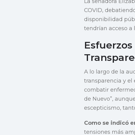
La senadora Eliza
COVID, debatiendo
disponibilidad púb
tendrían acceso a 
Esfuerzos 
Transpare
A lo largo de la a
transparencia y el
combatir enfermed
de Nuevo”, aunque
escepticismo, tant
Como se indicó 
tensiones más ampl