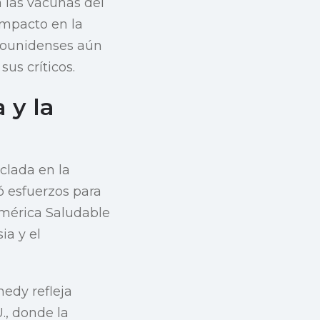
 las vacunas del
impacto en la
adounidenses aún
us críticos.
 y la
clada en la
ó esfuerzos para
mérica Saludable
ia y el
nedy refleja
., donde la