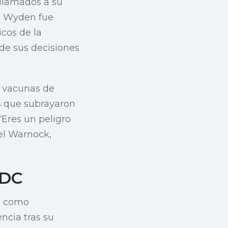
 llamados a su
n Wyden fue
cos de la
 de sus decisiones
s vacunas de
s que subrayaron
“Eres un peligro
el Warnock,
CDC
os como
ncia tras su