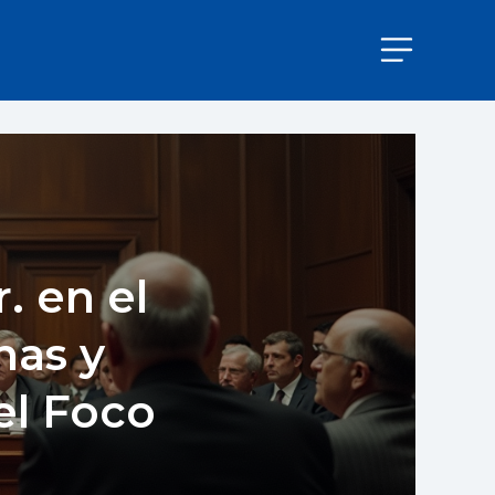
. en el
nas y
el Foco