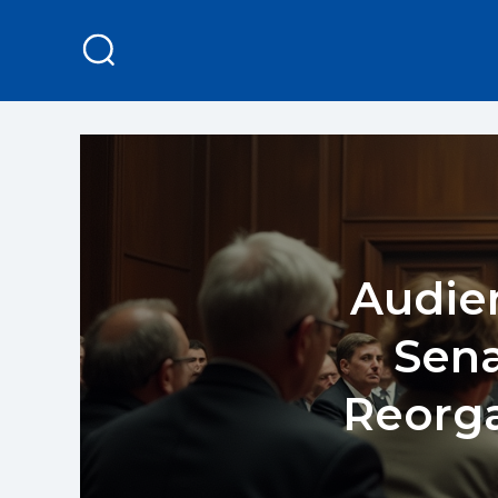
Audien
Sena
Reorga