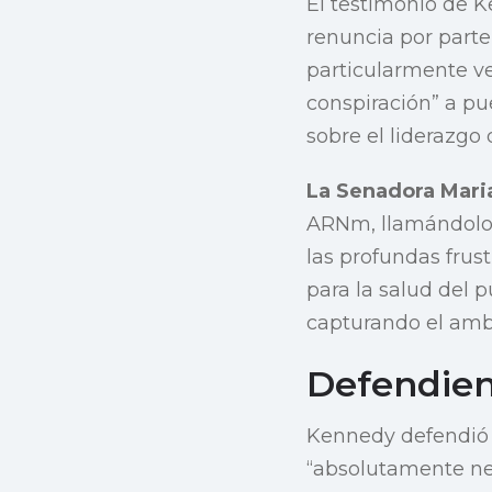
El testimonio de K
renuncia por part
particularmente ve
conspiración” a pu
sobre el liderazgo
La Senadora Mari
ARNm, llamándolo 
las profundas frust
para la salud del 
capturando el amb
Defendien
Kennedy defendió 
“absolutamente nec