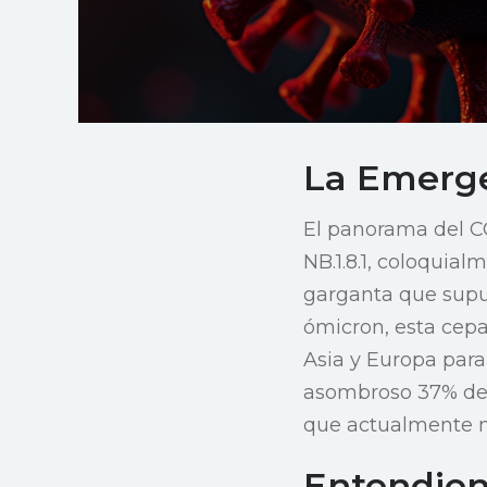
La Emerge
El panorama del CO
NB.1.8.1, coloquia
garganta que supu
ómicron, esta cep
Asia y Europa para
asombroso 37% de l
que actualmente n
Entendien