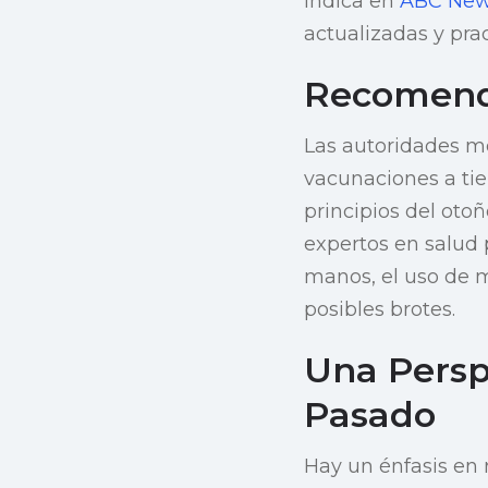
indica en
ABC News
actualizadas y pr
Recomend
Las autoridades mé
vacunaciones a tie
principios del ot
expertos en salud 
manos, el uso de m
posibles brotes.
Una Persp
Pasado
Hay un énfasis en 