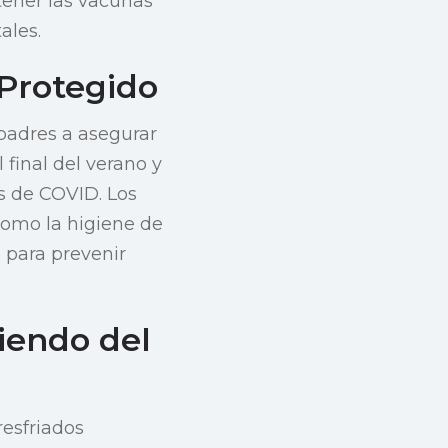
tener las vacunas
ales.
Protegido
 padres a asegurar
final del verano y
s de COVID. Los
como la higiene de
s para prevenir
iendo del
resfriados