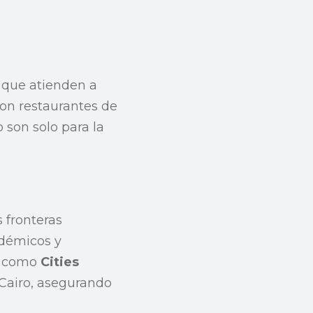
s que atienden a
Con restaurantes de
 son solo para la
 fronteras
adémicos y
te como
Cities
Cairo, asegurando