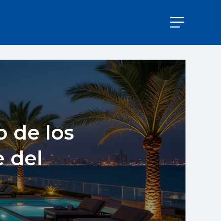
 de los
e del