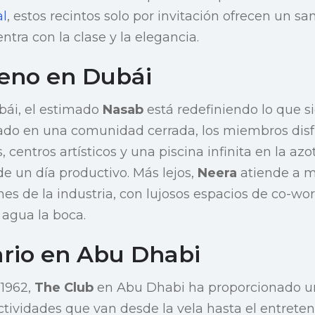
al
, estos recintos solo por invitación ofrecen un sa
ntra con la clase y la elegancia.
reno en Dubái
ubái, el estimado
Nasab
está redefiniendo lo que s
tuado en una comunidad cerrada, los miembros dis
, centros artísticos y una piscina infinita en la azo
de un día productivo. Más lejos,
Neera
atiende a 
nes de la industria, con lujosos espacios de co-wo
 agua la boca.
rio en Abu Dhabi
 1962,
The Club
en Abu Dhabi ha proporcionado un 
ctividades que van desde la vela hasta el entreten