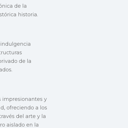
nica de la
órica historia.
 indulgencia
tructuras
privado de la
ados.
s impresionantes y
d, ofreciendo a los
avés del arte y la
ro aislado en la