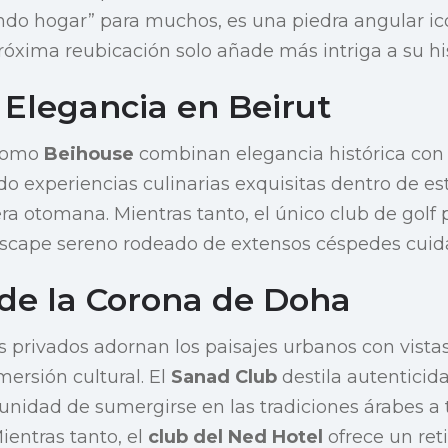
do hogar” para muchos, es una piedra angular icó
óxima reubicación solo añade más intriga a su hist
 Elegancia en Beirut
 como
Beihouse
combinan elegancia histórica con
o experiencias culinarias exquisitas dentro de es
ra otomana. Mientras tanto, el único club de golf 
escape sereno rodeado de extensos céspedes cuid
 de la Corona de Doha
s privados adornan los paisajes urbanos con vista
mersión cultural. El
Sanad Club
destila autenticida
nidad de sumergirse en las tradiciones árabes a tr
ientras tanto, el
club del Ned Hotel
ofrece un reti