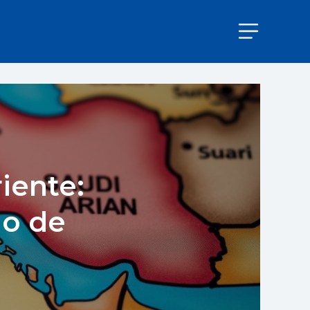
iente:
io de