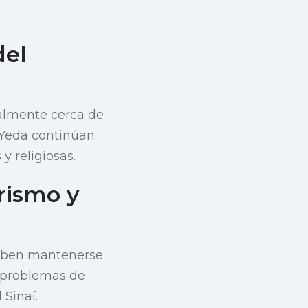
del
ialmente cerca de
 Yeda continúan
y religiosas.
rismo y
 deben mantenerse
s problemas de
 Sinaí.