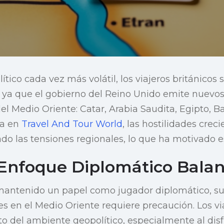
tico cada vez más volátil, los viajeros británicos 
 ya que el gobierno del Reino Unido emite nuevos
el Medio Oriente: Catar, Arabia Saudita, Egipto, Ba
na en
Travel And Tour World
, las hostilidades creci
ado las tensiones regionales, lo que ha motivado e
 Enfoque Diplomático Bala
antenido un papel como jugador diplomático, su
es en el Medio Oriente requiere precaución. Los v
o del ambiente geopolítico, especialmente al disf