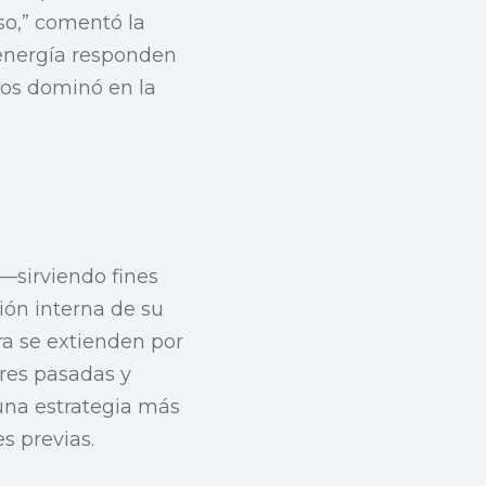
so,” comentó la
 energía responden
tos dominó en la
n—sirviendo fines
ión interna de su
ra se extienden por
ares pasadas y
 una estrategia más
s previas.