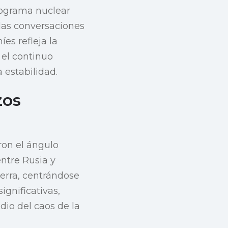
rograma nuclear
 las conversaciones
es refleja la
 el continuo
 estabilidad.
zos
eron el ángulo
entre Rusia y
uerra, centrándose
ignificativas,
io del caos de la