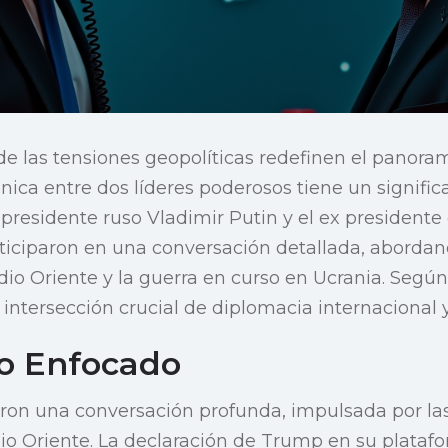
las tensiones geopolíticas redefinen el panorama
nica entre dos líderes poderosos tiene un signif
presidente ruso Vladimir Putin y el ex president
ciparon en una conversación detallada, abordand
dio Oriente y la guerra en curso en Ucrania. Segú
 intersección crucial de diplomacia internacional y
o Enfocado
aron una conversación profunda, impulsada por la
io Oriente. La declaración de Trump en su platafo