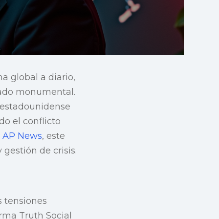
 global a diario,
icado monumental.
e estadounidense
o el conflicto
n
AP News
, este
 gestión de crisis.
s tensiones
rma Truth Social