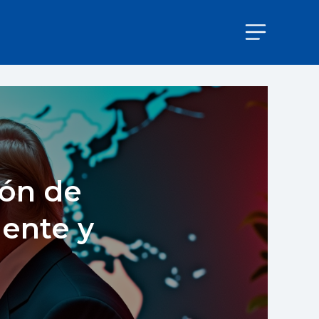
ión de
iente y