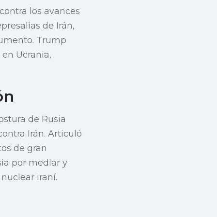
 contra los avances
presalias de Irán,
 aumento. Trump
 en Ucrania,
ón
postura de Rusia
ontra Irán. Articuló
tos de gran
sia por mediar y
nuclear iraní.