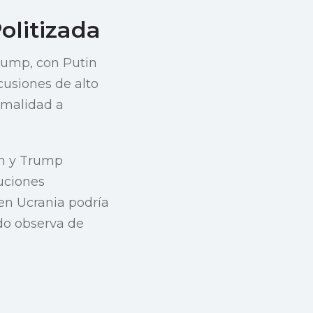
olitizada
rump, con Putin
cusiones de alto
rmalidad a
in y Trump
uciones
 en Ucrania podría
do observa de