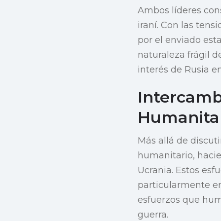
Ambos líderes cons
iraní. Con las ten
por el enviado est
naturaleza frágil 
interés de Rusia e
Intercambi
Humanitar
Más allá de discuti
humanitario, hacie
Ucrania. Estos esf
particularmente en
esfuerzos que huma
guerra.