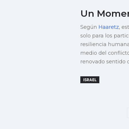
Un Moment
Según
Haaretz
, e
solo para los part
resiliencia human
medio del conflict
renovado sentido d
ISRAEL