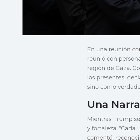
En una reunión co
reunió con persona
región de Gaza. Co
los presentes, dec
sino como verdader
Una Narra
Mientras Trump se 
y fortaleza. “Cada
comentó, reconoci