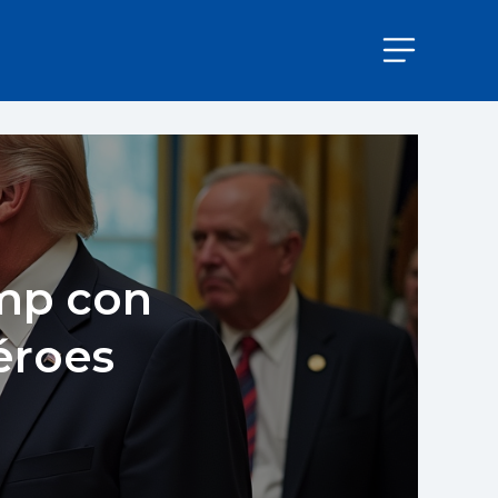
ump con
éroes