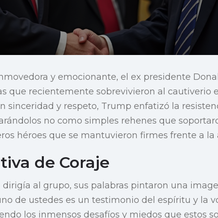
nmovedora y emocionante, el ex presidente Dona
s que recientemente sobrevivieron al cautiverio en
n sinceridad y respeto, Trump enfatizó la resistenc
larándolos no como simples rehenes que soportaro
os héroes que se mantuvieron firmes frente a la 
tiva de Coraje
dirigía al grupo, sus palabras pintaron una image
 uno de ustedes es un testimonio del espíritu y la
endo los inmensos desafíos y miedos que estos so