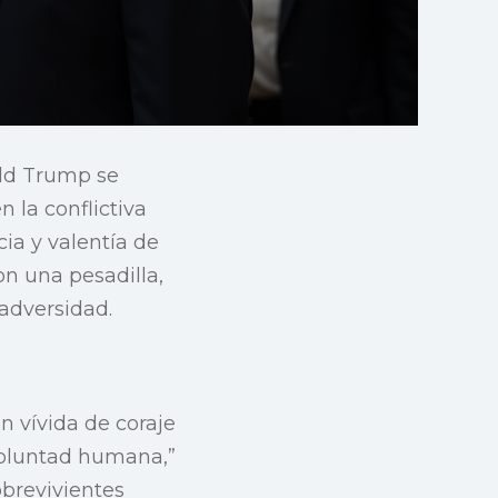
ld Trump se
 la conflictiva
ia y valentía de
n una pesadilla,
adversidad.
n vívida de coraje
 voluntad humana,”
brevivientes