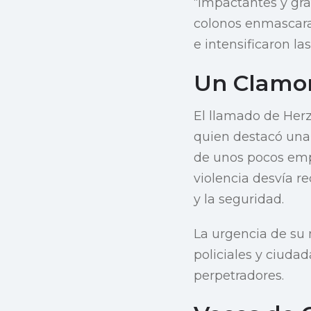
“impactantes y gra
colonos enmascara
e intensificaron la
Un Clamor
El llamado de Herzo
quien destacó una p
de unos pocos emp
violencia desvía r
y la seguridad.
La urgencia de su 
policiales y ciuda
perpetradores.