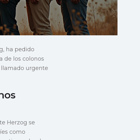
og, ha pedido
a de los colonos
n llamado urgente
hos
te Herzog se
elíes como