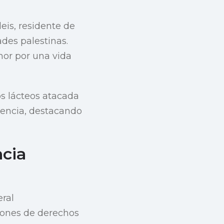
eis, residente de
des palestinas.
mor por una vida
os lácteos atacada
lencia, destacando
ncia
eral
iones de derechos