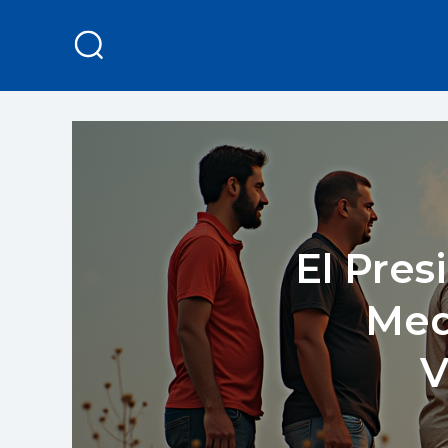
El Pres
Med
V