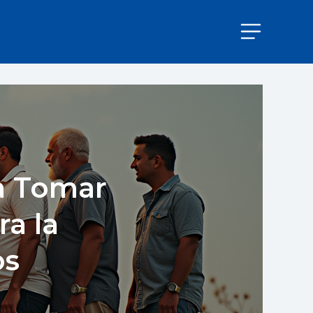
 a Tomar
a la
os