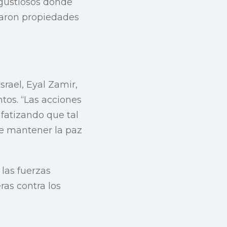
ngustiosos donde
aron propiedades
srael, Eyal Zamir,
ntos. “Las acciones
fatizando que tal
 de mantener la paz
 las fuerzas
as contra los