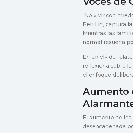
Voces de 
“No vivir con mied
Beit Lid, captura 
Mientras las famil
normal resuena po
En un vívido relat
reflexiona sobre l
el enfoque deliber
Aumento d
Alarmant
El aumento de los 
desencadenada por