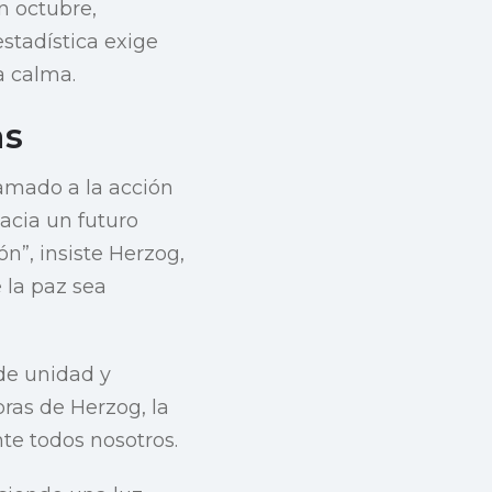
n octubre,
stadística exige
a calma.
as
amado a la acción
acia un futuro
n”, insiste Herzog,
 la paz sea
de unidad y
ras de Herzog, la
nte todos nosotros.