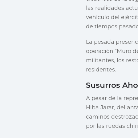
las realidades actu
vehículo del ejérc
de tiempos pasado
La pesada presenci
operación “Muro de 
militantes, los re
residentes.
Susurros Ah
A pesar de la repre
Hiba Jarar, del ant
caminos destrozado
por las ruedas chir