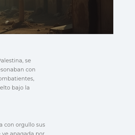
alestina, se
resonaban con
combatientes,
elto bajo la
a con orgullo sus
se ve apagada por