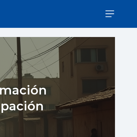
ormación
upación