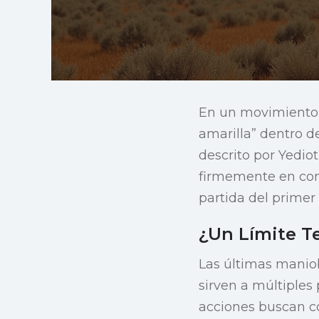
En un movimiento es
amarilla” dentro d
descrito por Yedio
firmemente en con
partida del primer
¿Un Límite T
Las últimas maniob
sirven a múltiples
acciones buscan co