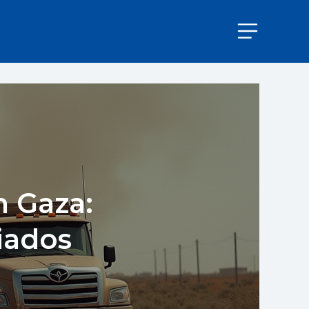
n Gaza:
iados