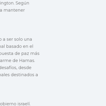
ington. Según
ara mantener
o a ser solo una
nal basado en el
opuesta de paz más
esarme de Hamas.
desafíos, desde
nales destinados a
bierno israelí.