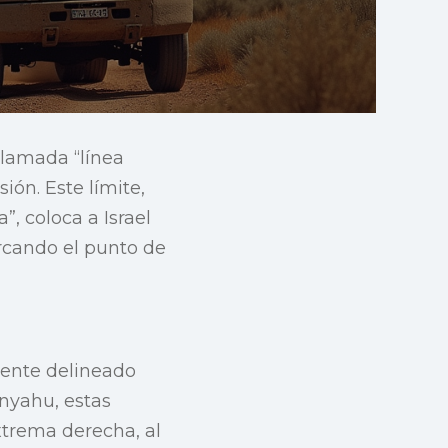
 llamada “línea
ión. Este límite,
, coloca a Israel
rcando el punto de
mente delineado
anyahu, estas
xtrema derecha, al