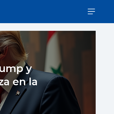
rump y
a en la