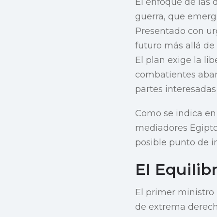
El enfoque de las 
guerra, que emerg
Presentado con urg
futuro más allá de
El plan exige la l
combatientes aband
partes interesadas 
Como se indica e
mediadores Egipto 
posible punto de i
El Equili
El primer ministro
de extrema derech