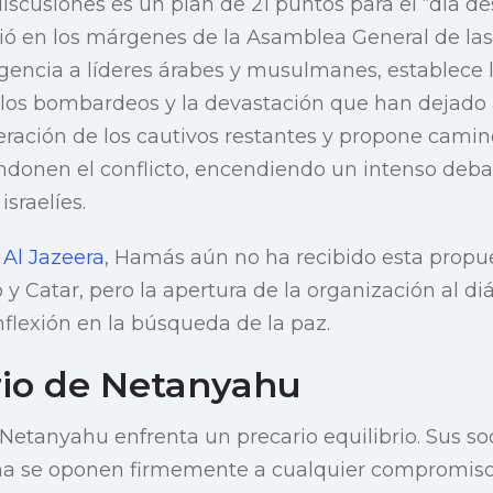
discusiones es un plan de 21 puntos para el “día de
ió en los márgenes de la Asamblea General de las
encia a líderes árabes y musulmanes, establece 
 los bombardeos y la devastación que han dejado 
iberación de los cautivos restantes y propone camin
onen el conflicto, encendiendo un intenso debat
israelíes.
n
Al Jazeera
, Hamás aún no ha recibido esta propue
y Catar, pero la apertura de la organización al d
nflexión en la búsqueda de la paz.
brio de Netanyahu
 Netanyahu enfrenta un precario equilibrio. Sus so
a se oponen firmemente a cualquier compromiso