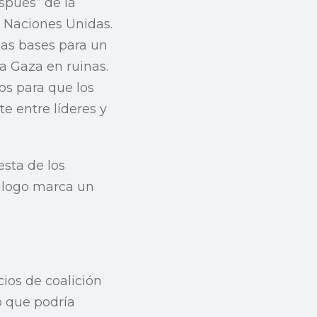
spués” de la
 Naciones Unidas.
las bases para un
a Gaza en ruinas.
os para que los
e entre líderes y
sta de los
iálogo marca un
cios de coalición
 que podría