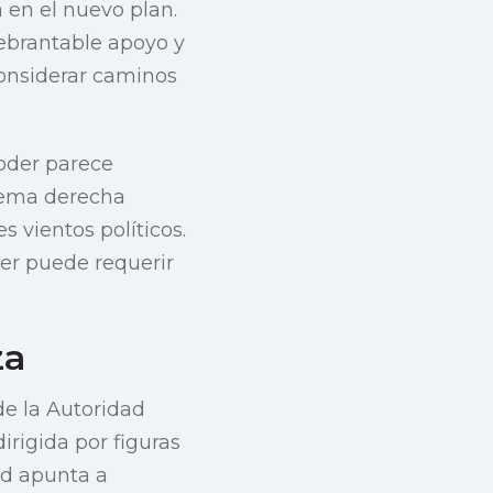
 en el nuevo plan.
ebrantable apoyo y
onsiderar caminos
poder parece
trema derecha
 vientos políticos.
der puede requerir
za
de la Autoridad
irigida por figuras
ad apunta a