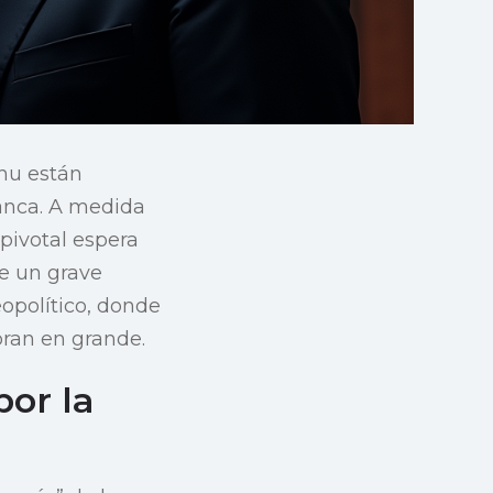
hu están
anca. A medida
pivotal espera
de un grave
eopolítico, donde
bran en grande.
or la