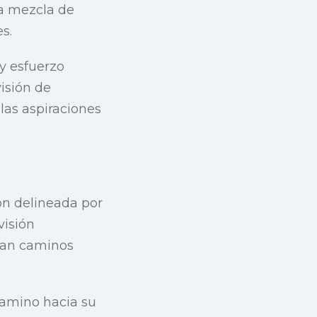
na mezcla de
s.
y esfuerzo
isión de
las aspiraciones
ón delineada por
visión
lan caminos
camino hacia su