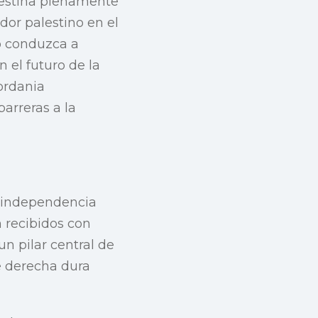
alestina plenamente
dor palestino en el
o conduzca a
 el futuro de la
jordania
arreras a la
a independencia
 recibidos con
un pilar central de
e derecha dura