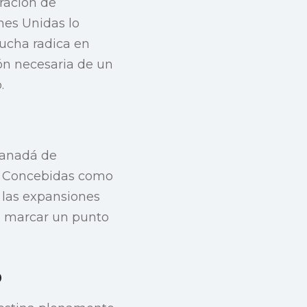
ración de
nes Unidas lo
lucha radica en
ón necesaria de un
.
Canadá de
o. Concebidas como
r las expansiones
de marcar un punto
o