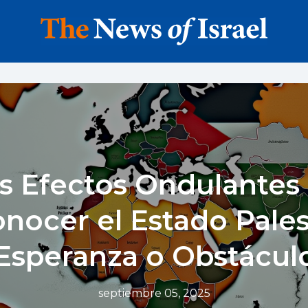
s Efectos Ondulantes
nocer el Estado Pales
Esperanza o Obstácul
septiembre 05, 2025