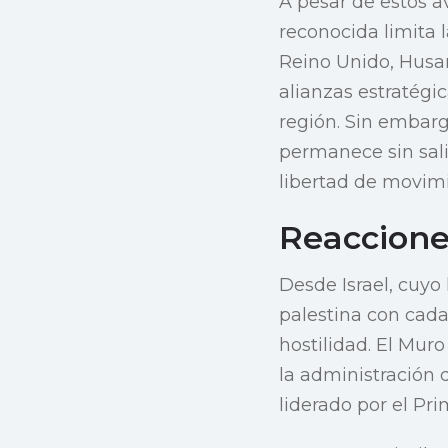
A pesar de estos a
reconocida limita 
Reino Unido, Husa
alianzas estratégi
región. Sin embargo
permanece sin sali
libertad de movim
Reacciones
Desde Israel, cuyo
palestina con cad
hostilidad. El Mur
la administración 
liderado por el Pr