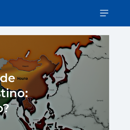
 de
tino:
o?