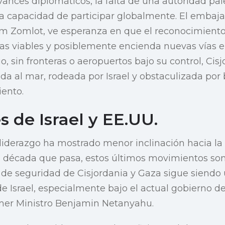
vances diplomáticos, la falta de una autoridad p
la capacidad de participar globalmente. El embaja
m Zomlot, ve esperanza en que el reconocimient
cas viables y posiblemente encienda nuevas vías en
, sin fronteras o aeropuertos bajo su control, Cis
da al mar, rodeada por Israel y obstaculizada por b
iento.
 de Israel y EE.UU.
 liderazgo ha mostrado menor inclinación hacia l
a década que pasa, estos últimos movimientos son
o de seguridad de Cisjordania y Gaza sigue siendo 
de Israel, especialmente bajo el actual gobierno d
imer Ministro Benjamin Netanyahu.