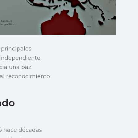
 principales
 independiente.
acia una paz
 tal reconocimiento
ado
zó hace décadas