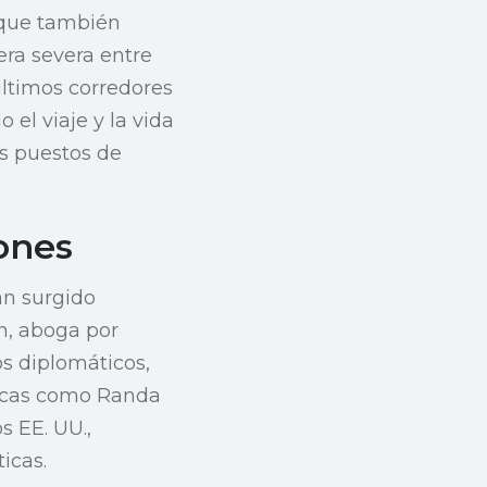
o que también
era severa entre
últimos corredores
el viaje y la vida
os puestos de
ones
an surgido
n, aboga por
s diplomáticos,
ticas como Randa
s EE. UU.,
icas.