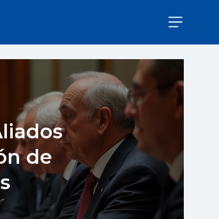
liados
ón de
s