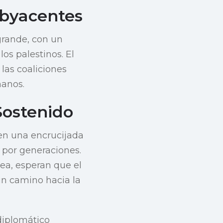
ubyacentes
 grande, con un
os palestinos. El
 las coaliciones
manos.
Sostenido
 en una encrucijada
 por generaciones.
pea, esperan que el
n camino hacia la
diplomático