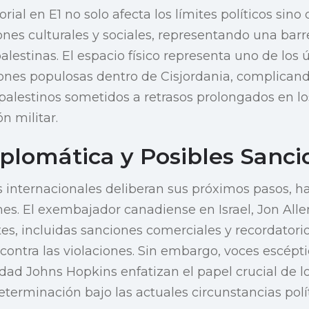
orial en E1 no solo afecta los límites políticos sin
iones culturales y sociales, representando una barr
lestinas. El espacio físico representa uno de los 
nes populosas dentro de Cisjordania, complicando 
 palestinos sometidos a retrasos prolongados en l
n militar.
iplomática y Posibles Sanci
es internacionales deliberan sus próximos pasos, h
es. El exembajador canadiense en Israel, Jon Alle
s, incluidas sanciones comerciales y recordatorio
contra las violaciones. Sin embargo, voces escép
dad Johns Hopkins enfatizan el papel crucial de lo
terminación bajo las actuales circunstancias polít