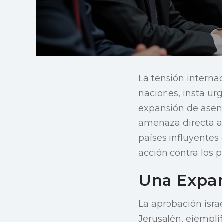
La tensión interna
naciones, insta ur
expansión de asen
amenaza directa a 
países influyentes
acción contra los 
Una Expan
La aprobación isra
Jerusalén, ejemplif