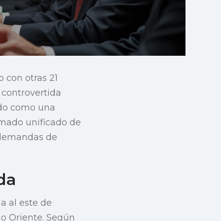
 con otras 21
 controvertida
ido como una
lamado unificado de
s demandas de
da
a al este de
dio Oriente. Según