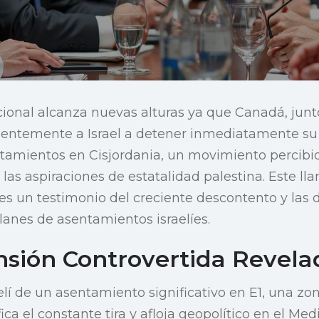
cional alcanza nuevas alturas ya que Canadá, junto
gentemente a Israel a detener inmediatamente su
tamientos en Cisjordania, un movimiento percib
las aspiraciones de estatalidad palestina. Este l
 es un testimonio del creciente descontento y la
planes de asentamientos israelíes.
sión Controvertida Revela
elí de un asentamiento significativo en E1, una zon
ica el constante tira y afloja geopolítico en el Me