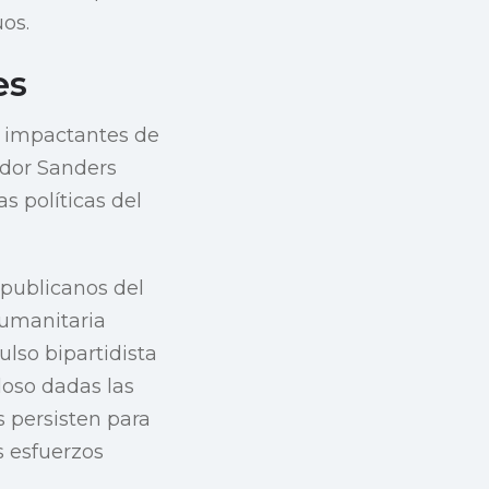
uos.
es
s impactantes de
ador Sanders
s políticas del
epublicanos del
humanitaria
lso bipartidista
loso dadas las
os persisten para
s esfuerzos