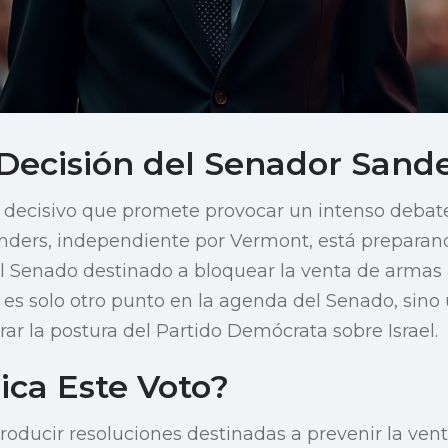
Decisión del Senador Sand
ecisivo que promete provocar un intenso debate p
nders, independiente por Vermont, está preparand
el Senado destinado a bloquear la venta de armas a 
 es solo otro punto en la agenda del Senado, sino 
rar la postura del Partido Demócrata sobre Israel.
ica Este Voto?
roducir resoluciones destinadas a prevenir la ven