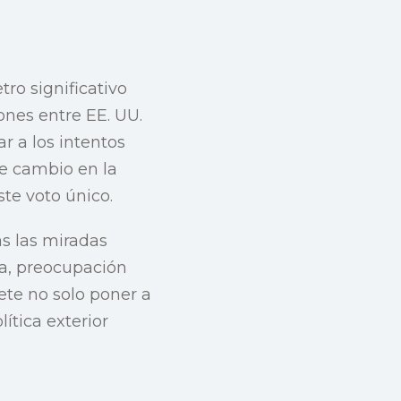
ro significativo
ones entre EE. UU.
ar a los intentos
le cambio en la
ste voto único.
s las miradas
ca, preocupación
ete no solo poner a
ítica exterior