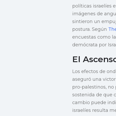
políticas israelíe
imágenes de angus
sintieron un empuj
postura. Según
Th
encuestas como la 
demócrata por Isra
El Ascens
Los efectos de ond
aseguró una victor
pro-palestinos, no
sostenida de que cr
cambio puede indic
israelíes resulta 