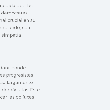
 medida que las
s demócratas
al crucial en su
cambiando, con
a simpatía
mdani, donde
es progresistas
ncia largamente
es demócratas. Este
ar las políticas