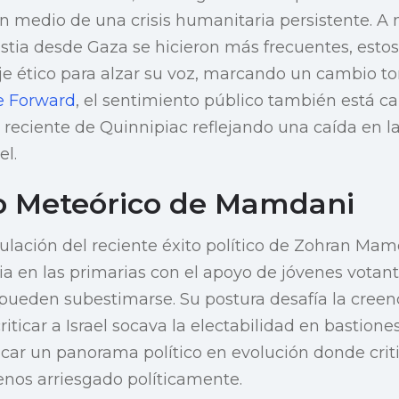
s en medio de una crisis humanitaria persistente. A
tia desde Gaza se hicieron más frecuentes, esto
e ético para alzar su voz, marcando un cambio ton
e Forward
, el sentimiento público también está 
reciente de Quinnipiac reflejando una caída en l
el.
o Meteórico de Mamdani
ulación del reciente éxito político de Zohran Ma
ia en las primarias con el apoyo de jóvenes votant
 pueden subestimarse. Su postura desafía la cree
iticar a Israel socava la electabilidad en bastion
ar un panorama político en evolución donde critic
menos arriesgado políticamente.