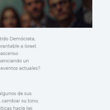
rtido Demócrata,
antable a Israel.
l ascenso
esenciando un
eventos actuales?
 algunos de sus
 cambiar su tono.
ticas hacia las