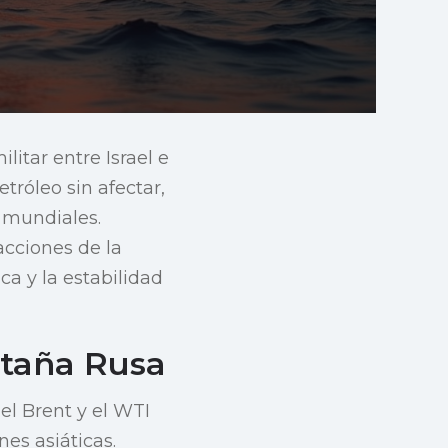
litar entre Israel e
róleo sin afectar,
 mundiales.
acciones de la
ica y la estabilidad
ntaña Rusa
l Brent y el WTI
es asiáticas.