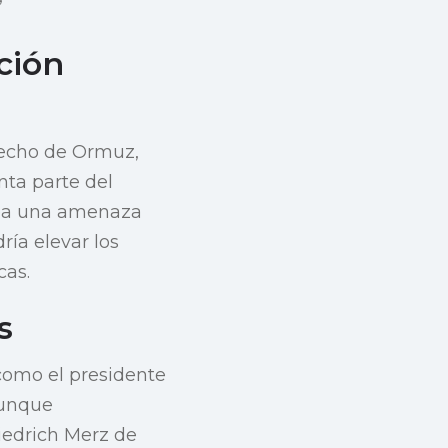
”
ción
recho de Ormuz,
nta parte del
tea una amenaza
ría elevar los
cas.
s
 como el presidente
aunque
riedrich Merz de