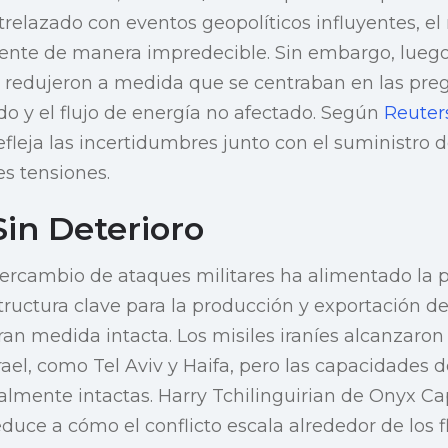
relazado con eventos geopolíticos influyentes, e
mente de manera impredecible. Sin embargo, lueg
 redujeron a medida que se centraban en las preg
do y el flujo de energía no afectado. Según
Reuter
refleja las incertidumbres junto con el suministro 
s tensiones.
Sin Deterioro
tercambio de ataques militares ha alimentado la
structura clave para la producción y exportación d
n medida intacta. Los misiles iraníes alcanzaron
srael, como Tel Aviv y Haifa, pero las capacidades 
lmente intactas. Harry Tchilinguirian de Onyx Ca
educe a cómo el conflicto escala alrededor de los f