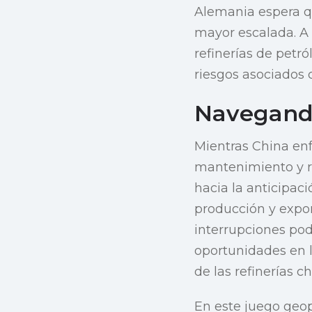
Alemania espera qu
mayor escalada. A
refinerías de petr
riesgos asociados 
Navegando
Mientras China en
mantenimiento y res
hacia la anticipac
producción y expor
interrupciones pod
oportunidades en l
de las refinerías c
En este juego geop