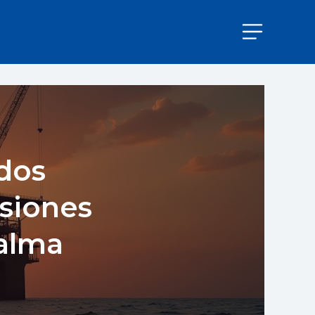
ados
siones
Calma