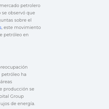
l mercado petrolero
o se observó que
untas sobre el
s
, este movimiento
de petróleo en
 preocupación
e petróleo ha
 áreas
de producción se
pital Group
lujos de energía.