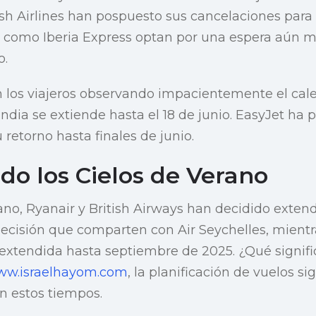
sh Airlines han pospuesto sus cancelaciones para
s como Iberia Express optan por una espera aún 
o.
n los viajeros observando impacientemente el cale
India se extiende hasta el 18 de junio. EasyJet ha
retorno hasta finales de junio.
do los Cielos de Verano
rano, Ryanair y British Airways han decidido exten
a decisión que comparten con Air Seychelles, mient
xtendida hasta septiembre de 2025. ¿Qué signific
w.israelhayom.com
, la planificación de vuelos s
n estos tiempos.