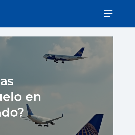
eas
uelo en
ndo?