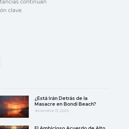
stancias continúan
ón clave.
¿Está Irán Detrás de la
Masacre en Bondi Beach?
diciembre 15, 2025
El Ambicioso Acuerdo de Alto