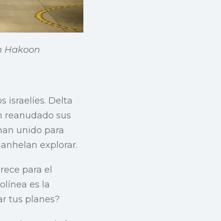
en Hakoon
 israelíes. Delta
han reanudado sus
 han unido para
e anhelan explorar.
rece para el
olínea es la
ar tus planes?