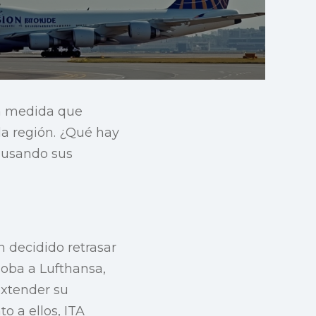
 a medida que
la región. ¿Qué hay
ausando sus
n decidido retrasar
loba a Lufthansa,
extender su
o a ellos, ITA