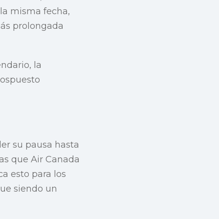
 la misma fecha,
más prolongada
ndario, la
 pospuesto
der su pausa hasta
ras que Air Canada
a esto para los
igue siendo un