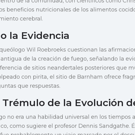
entro de la comunidad, con científicos como Chris
s beneficios nutricionales de los alimentos coci
miento cerebral.
o la Evidencia
rqueólogo Wil Roebroeks cuestionan las afirmacio
antigua de la creación de fuego, señalando la ev
iferencia de sitios neandertales posteriores que m
golpeado con pirita, el sitio de Barnham ofrece fr
untas que respuestas.
 Trémulo de la Evolución d
go no era una habilidad universal en los tiempos a
ico, como sugiere el profesor Dennis Sandgathe. É
 fue probablemente un viaje marcado por el descu