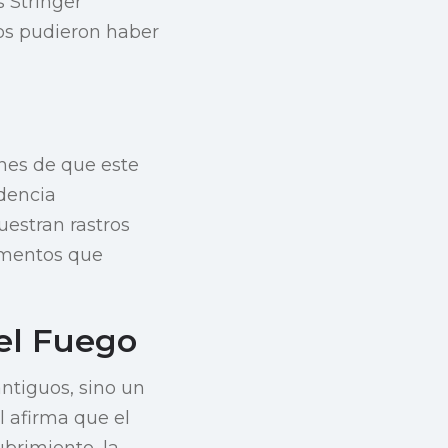
 Stringer
dos pudieron haber
nes de que este
idencia
uestran rastros
agmentos que
el Fuego
ntiguos, sino un
l afirma que el
brimiento, la