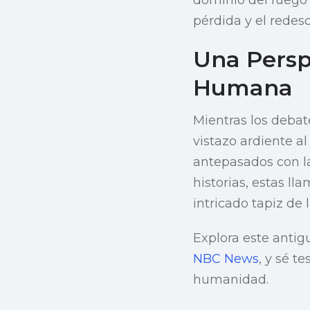
pérdida y el redes
Una Perspe
Humana
Mientras los deba
vistazo ardiente a
antepasados con la 
historias, estas l
intricado tapiz de
Explora este antig
NBC News
, y sé t
humanidad.