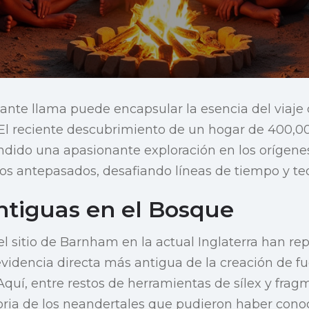
nante llama puede encapsular la esencia del viaj
 El reciente descubrimiento de un hogar de 400,0
ndido una apasionante exploración en los orígenes
os antepasados, desafiando líneas de tiempo y teo
ntiguas en el Bosque
el sitio de Barnham en la actual Inglaterra han re
videncia directa más antigua de la creación de fue
quí, entre restos de herramientas de sílex y fragm
storia de los neandertales que pudieron haber conoc