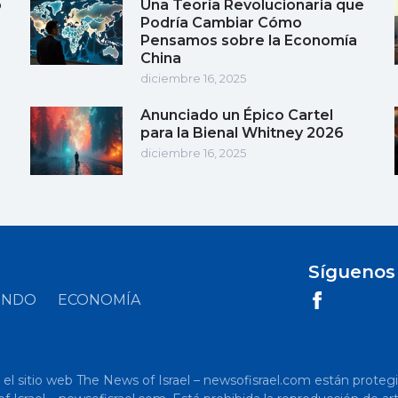
o
Una Teoría Revolucionaria que
Podría Cambiar Cómo
Pensamos sobre la Economía
China
diciembre 16, 2025
Anunciado un Épico Cartel
para la Bienal Whitney 2026
diciembre 16, 2025
Síguenos
UNDO
ECONOMÍA
 sitio web The News of Israel – newsofisrael.com están protegidos p