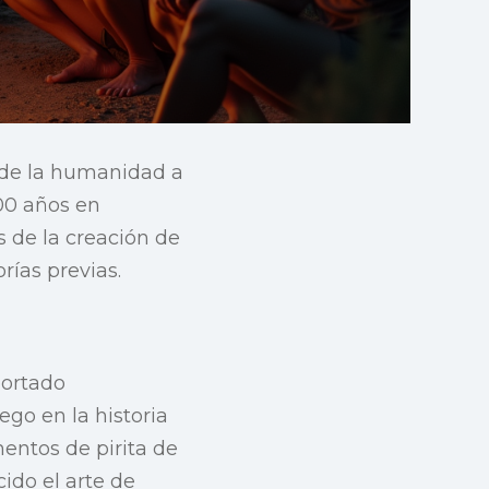
e de la humanidad a
00 años en
 de la creación de
rías previas.
portado
go en la historia
entos de pirita de
ido el arte de