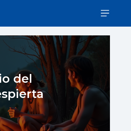
io del
spierta