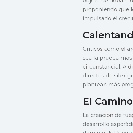
objeto de debate d
proponiendo que lo
impulsado el creci
Calentand
Críticos como el a
sea la prueba más 
circunstancial. A d
directos de sílex 
plantean más preg
El Camino
La creación de fue
desarrollo esporád
dominio del fuego