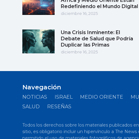
África y Medio Oriente Están
Redefiniendo el Mundo Digital
diciembre 16, 2025
Una Crisis Inminente: El
Debate de Salud que Podría
Duplicar las Primas
diciembre 16, 2025
Navegación
NOTICIAS
ISRAEL
MEDIO ORIENTE
M
SALUD
RESEÑAS
Todos los derechos sobre los materiales publicados en el
sitio, es obligatorio incluir un hipervínculo a The New
permitido el uso de materiales fotográficos de agenci