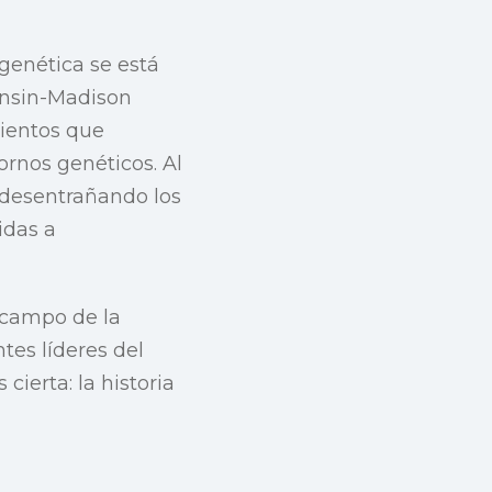
 genética se está
onsin-Madison
mientos que
rnos genéticos. Al
 desentrañando los
idas a
 campo de la
tes líderes del
ierta: la historia