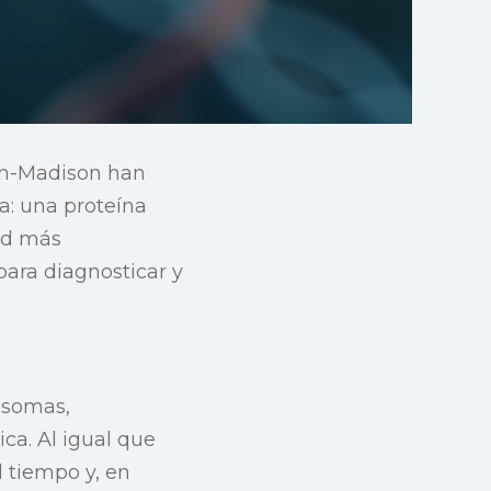
sin-Madison han
a: una proteína
lud más
ara diagnosticar y
osomas,
ca. Al igual que
 tiempo y, en