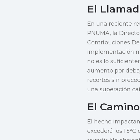
El Llamad
En una reciente re
PNUMA, la Director
Contribuciones De
implementación mue
no es lo suficient
aumento por debajo
recortes sin prece
una superación cata
El Camino
El hecho impactan
excederá los 1.5°C