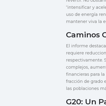
revertir. No obstan
“intensificar y a
uso de energía re
mantener viva la es
Caminos C
El informe destaca
requiere reduccion
respectivamente. S
complejos, aumenta
financieras para l
fracción de grado 
las poblaciones má
G20: Un P