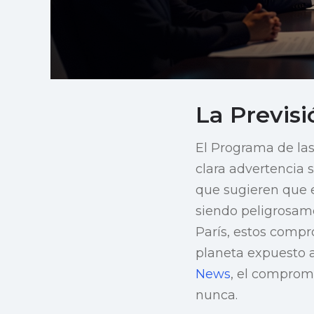
La Previs
El Programa de la
clara advertencia 
que sugieren que e
siendo peligrosame
París, estos comp
planeta expuesto 
News
, el compromi
nunca.