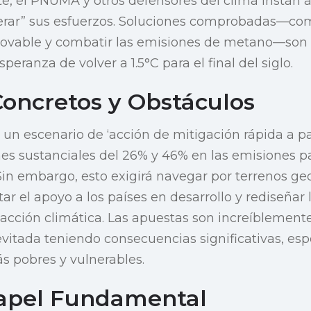
te, el PNUMA y otros defensores del clima instan a
celerar” sus esfuerzos. Soluciones comprobadas—c
novable y combatir las emisiones de metano—son 
peranza de volver a 1.5°C para el final del siglo.
oncretos y Obstáculos
 un escenario de ‘acción de mitigación rápida a pa
es sustanciales del 26% y 46% en las emisiones p
in embargo, esto exigirá navegar por terrenos geo
r el apoyo a los países en desarrollo y rediseñar 
a acción climática. Las apuestas son increíblemente
evitada teniendo consecuencias significativas, es
s pobres y vulnerables.
apel Fundamental