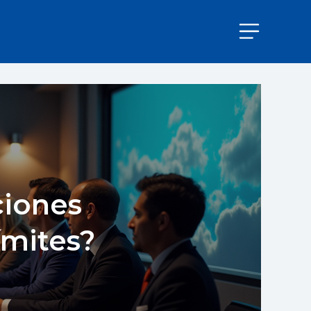
ciones
ímites?