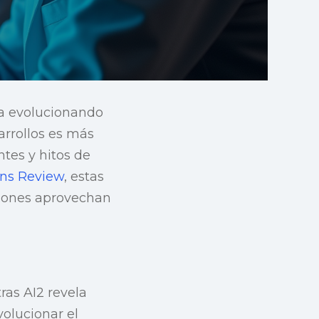
úa evolucionando
arrollos es más
tes y hitos de
ons Review
, estas
ciones aprovechan
ras AI2 revela
olucionar el