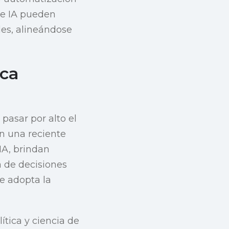
de IA pueden
les, alineándose
ica
pasar por alto el
En una reciente
IA, brindan
a de decisiones
se adopta la
tica y ciencia de