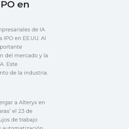
IPO en
mpresariales de IA
 IPO en EE.UU. Al
mportante
ón del mercado y la
A. Este
to de la industria.
rgar a Alteryx en
ras’ el 23 de
lujos de trabajo
 y automatización