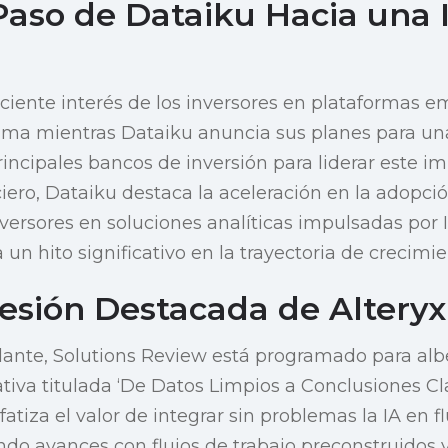
Paso de Dataiku Hacia una 
eciente interés de los inversores en plataformas e
ama mientras Dataiku anuncia sus planes para una
principales bancos de inversión para liderar este i
ero, Dataiku destaca la aceleración en la adopci
nversores en soluciones analíticas impulsadas por I
n hito significativo en la trayectoria de crecimien
esión Destacada de Alteryx
ante, Solutions Review está programado para albe
tiva titulada ‘De Datos Limpios a Conclusiones Cla
fatiza el valor de integrar sin problemas la IA en f
ndo avances con flujos de trabajo preconstruidos