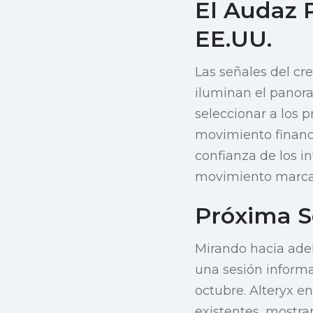
El Audaz 
EE.UU.
Las señales del cr
iluminan el panor
seleccionar a los 
movimiento financi
confianza de los i
movimiento marca u
Próxima S
Mirando hacia adel
una sesión informa
octubre. Alteryx en
existentes, mostra