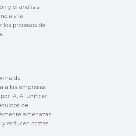
n y el análisis.
ncia y la
r los procesos de
a.
forma de
na a las empresas
r IA. Al unificar
 equipos de
ivamente amenazas
d y reducen costes.