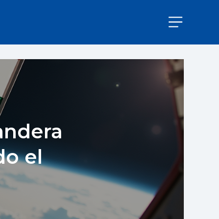
andera
do el