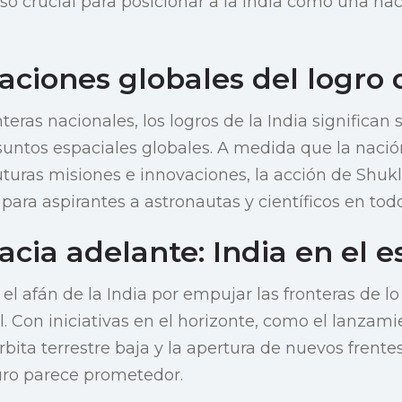
so crucial para posicionar a la India como una naci
aciones globales del logro d
nteras nacionales, los logros de la India significan 
asuntos espaciales globales. A medida que la nació
futuras misiones e innovaciones, la acción de Shuk
 para aspirantes a astronautas y científicos en to
cia adelante: India en el e
el afán de la India por empujar las fronteras de lo
l. Con iniciativas en el horizonte, como el lanzam
órbita terrestre baja y la apertura de nuevos frente
uro parece prometedor.