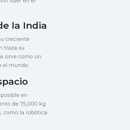
ón líder en el
e la India
su creciente
n traza su
la sirve como un
do el mundo.
spacio
 posible en
iento de 75,000 kg
s, como la robótica