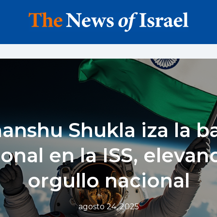
anshu Shukla iza la b
onal en la ISS, elevan
orgullo nacional
agosto 24, 2025