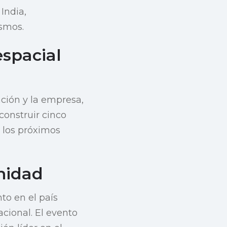
India,
osmos.
espacial
ación y la empresa,
 construir cinco
 los próximos
nidad
to en el país
cional. El evento