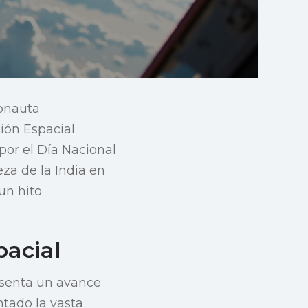
ronauta
ión Espacial
 por el Día Nacional
eza de la India en
un hito
pacial
resenta un avance
ntado la vasta