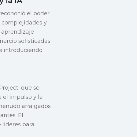
 la IA
reconoció el poder
as complejidades y
l aprendizaje
mercio sofisticadas
 e introduciendo
roject, que se
el impulso y la
 menudo arraigados
antes. El
e líderes para