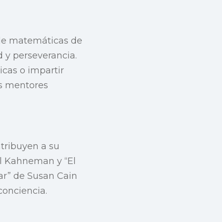
r de matemáticas de
d y perseverancia.
icas o impartir
os mentores
ntribuyen a su
el Kahneman y “El
ar” de Susan Cain
conciencia.