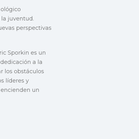
nológico
 la juventud.
nuevas perspectivas
ric Sporkin es un
 dedicación a la
r los obstáculos
s líderes y
s encienden un