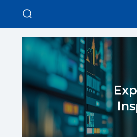
Exp
Ins