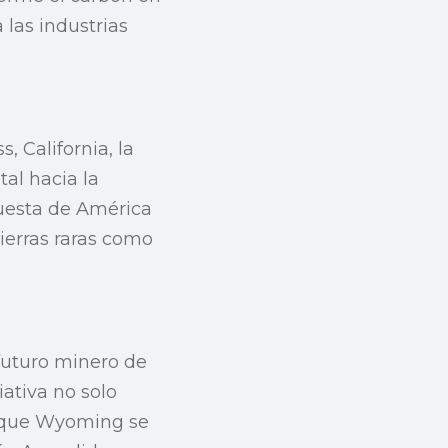
 las industrias
 California, la
al hacia la
apuesta de América
ierras raras como
 futuro minero de
ativa no solo
ar que Wyoming se