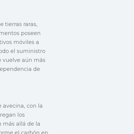
tierras raras,
lementos poseen
ivos móviles a
odo el suministro
se vuelve aún más
 dependencia de
 avecina, con la
tregan los
 más allá de la
forme el carbón en