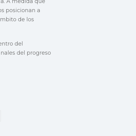
gía. A medida que
os posicionan a
mbito de los
entro del
anales del progreso