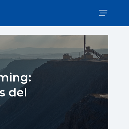
ming:
s del