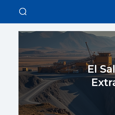
El S
Extr