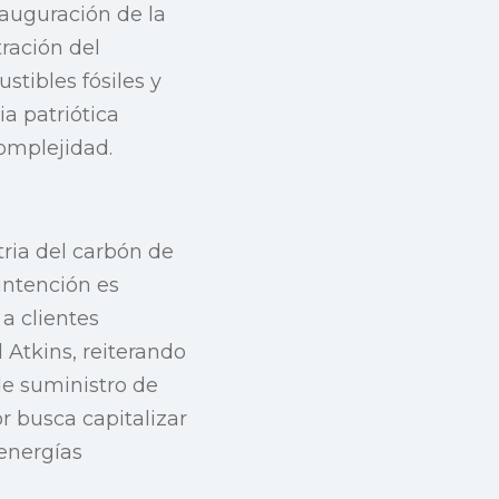
auguración de la
ración del
tibles fósiles y
a patriótica
omplejidad.
tria del carbón de
intención es
a clientes
 Atkins, reiterando
e suministro de
r busca capitalizar
energías