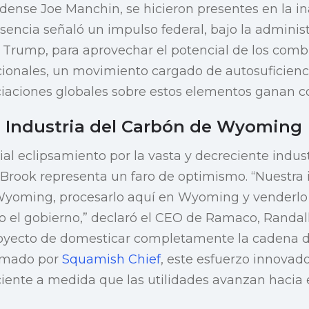
ense Joe Manchin, se hicieron presentes en la in
sencia señaló un impulso federal, bajo la administ
Trump, para aprovechar el potencial de los combus
nacionales, un movimiento cargado de autosuficienci
ciaciones globales sobre estos elementos ganan c
a Industria del Carbón de Wyoming
ial eclipsamiento por la vasta y decreciente indus
Brook representa un faro de optimismo. “Nuestra 
 Wyoming, procesarlo aquí en Wyoming y venderlo 
do el gobierno,” declaró el CEO de Ramaco, Randall
proyecto de domesticar completamente la cadena d
firmado por
Squamish Chief
, este esfuerzo innovado
ente a medida que las utilidades avanzan hacia 