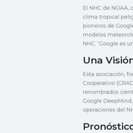
El NHC de NOAA, co
clima tropical peli
pioneros de Google
modelos meteoroló
NHC. “Google es un
Una Visió
Esta asociación, f
Cooperativo (CRADA
renombrados cientí
Google DeepMind, 
operaciones del N
Pronóstic