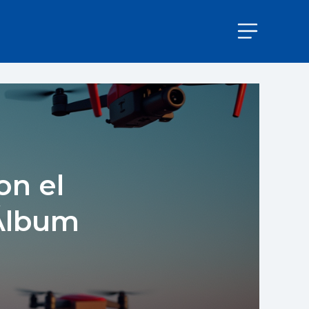
on el
Álbum