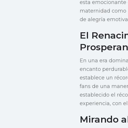
esta emocionante e
maternidad como p
de alegría emotiva
El Renacim
Prospera
En una era dominad
encanto perdurable
establece un récord
fans de una maner
establecido el réc
experiencia, con e
Mirando a