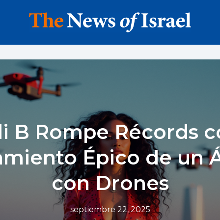
i B Rompe Récords c
amiento Épico de un 
con Drones
septiembre 22, 2025