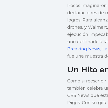
Pocos imaginaron q
declaraciones de m
logros. Para alcan
drones, y Walmart,
ejecución impecab
uno destinado a f
Breaking News, La
fue una muestra de
Un Hito en
Como si reescribir
también celebra u
CBS News que está 
Diggs. Con su gira