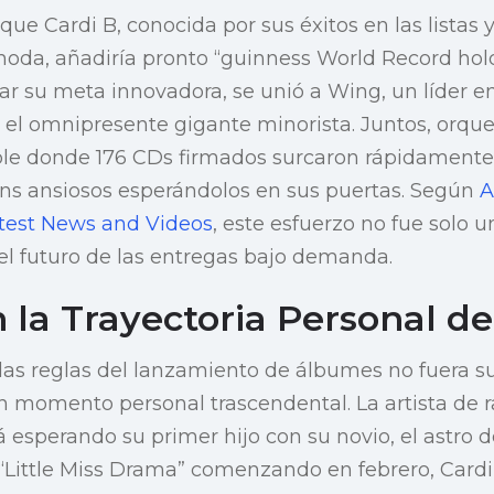
ue Cardi B, conocida por sus éxitos en las listas y
oda, añadiría pronto “guinness World Record holde
zar su meta innovadora, se unió a Wing, un líder e
 el omnipresente gigante minorista. Juntos, orqu
le donde 176 CDs firmados surcaron rápidamente l
ans ansiosos esperándolos en sus puertas. Según
A
test News and Videos
, este esfuerzo no fue solo un
l futuro de las entregas bajo demanda.
 la Trayectoria Personal de
 las reglas del lanzamiento de álbumes no fuera su
n momento personal trascendental. La artista de 
esperando su primer hijo con su novio, el astro d
 “Little Miss Drama” comenzando en febrero, Card