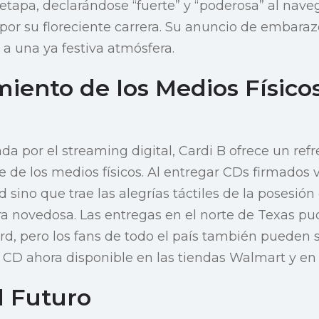
tapa, declarándose “fuerte” y “poderosa” al naveg
or su floreciente carrera. Su anuncio de embara
 a una ya festiva atmósfera.
iento de los Medios Físico
n
a por el streaming digital, Cardi B ofrece un refr
 de los medios físicos. Al entregar CDs firmados v
 sino que trae las alegrías táctiles de la posesió
a novedosa. Las entregas en el norte de Texas pu
ord, pero los fans de todo el país también pueden 
l CD ahora disponible en las tiendas Walmart y en 
l Futuro