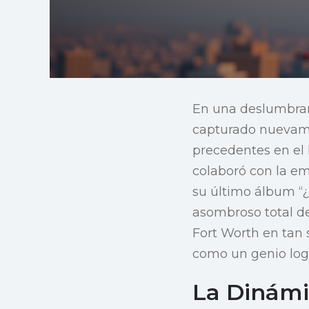
En una deslumbran
capturado nuevame
precedentes en el
colaboró con la e
su último álbum “
asombroso total de
Fort Worth en tan 
como un genio logí
La Dinámi