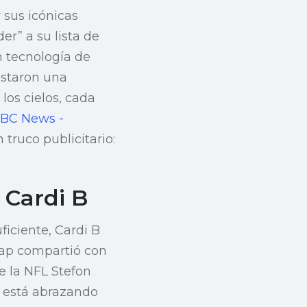
 sus icónicas
r” a su lista de
n tecnología de
estaron una
os cielos, cada
BC News -
 truco publicitario:
 Cardi B
ficiente, Cardi B
rap compartió con
e la NFL Stefon
i está abrazando