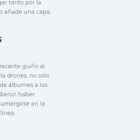
ar tanto por la
zo añade una capa
s
escante guiño al
ía drones, no solo
n de álbumes a los
dieron haber
sumergirse en la
línea.