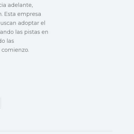
cia adelante,
an. Esta empresa
buscan adoptar el
ando las pistas en
do las
el comienzo.