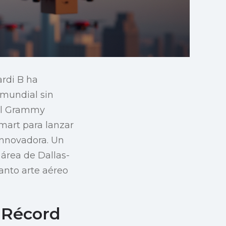
rdi B ha
 mundial sin
del Grammy
mart para lanzar
nnovadora. Un
área de Dallas-
anto arte aéreo
 Récord